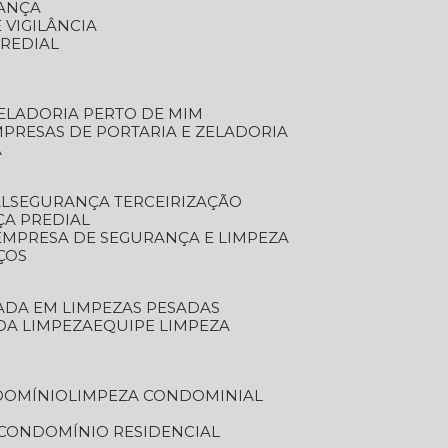
RANÇA
 VIGILÂNCIA
PREDIAL
ZELADORIA PERTO DE MIM
MPRESAS DE PORTARIA E ZELADORIA
A
AL
SEGURANÇA TERCEIRIZAÇÃO
ÇA PREDIAL
EMPRESA DE SEGURANÇA E LIMPEZA
ÇOS
ZADA EM LIMPEZAS PESADAS
 DA LIMPEZA
EQUIPE LIMPEZA
DOMÍNIO
LIMPEZA CONDOMINIAL
 CONDOMÍNIO RESIDENCIAL