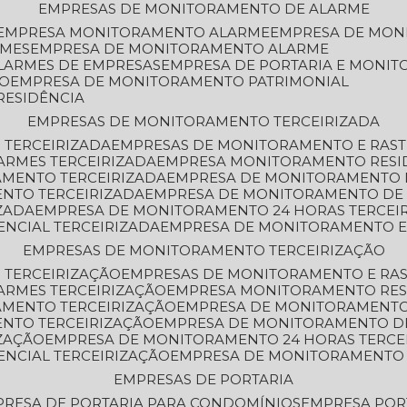
EMPRESAS DE MONITORAMENTO DE ALARME
EMPRESA MONITORAMENTO ALARME
EMPRESA DE MO
RMES
EMPRESA DE MONITORAMENTO ALARME
LARMES DE EMPRESAS
EMPRESA DE PORTARIA E MONI
TO
EMPRESA DE MONITORAMENTO PATRIMONIAL
RESIDÊNCIA
EMPRESAS DE MONITORAMENTO TERCEIRIZADA
 TERCEIRIZADA
EMPRESAS DE MONITORAMENTO E RAS
ARMES TERCEIRIZADA
EMPRESA MONITORAMENTO RESI
AMENTO TERCEIRIZADA
EMPRESA DE MONITORAMENTO 
ENTO TERCEIRIZADA
EMPRESA DE MONITORAMENTO DE
ZADA
EMPRESA DE MONITORAMENTO 24 HORAS TERCEI
ENCIAL TERCEIRIZADA
EMPRESA DE MONITORAMENTO E
EMPRESAS DE MONITORAMENTO TERCEIRIZAÇÃO
 TERCEIRIZAÇÃO
EMPRESAS DE MONITORAMENTO E RA
ARMES TERCEIRIZAÇÃO
EMPRESA MONITORAMENTO RES
AMENTO TERCEIRIZAÇÃO
EMPRESA DE MONITORAMENTO
ENTO TERCEIRIZAÇÃO
EMPRESA DE MONITORAMENTO D
ZAÇÃO
EMPRESA DE MONITORAMENTO 24 HORAS TERCE
ENCIAL TERCEIRIZAÇÃO
EMPRESA DE MONITORAMENTO 
EMPRESAS DE PORTARIA
PRESA DE PORTARIA PARA CONDOMÍNIOS
EMPRESA POR