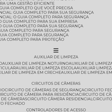
ARA UMA GESTÃO EFICIENTE
 GUIA COMPLETO QUE VOCÊ PRECISA
NCIAL: GUIA COMPLETO PARA SUA SEGURANÇA
NCIAL: O GUIA COMPLETO PARA SEGURANÇA
 O GUIA COMPLETO PARA SUA EMPRESA
: O GUIA COMPLETO PARA SUA SEGURANÇA
: GUIA COMPLETO PARA SEGURANÇA
: GUIA COMPLETO PARA SEGURANÇA
 GUIA COMPLETO PARA PROTEÇÃO
AUXILIAR DE LIMPEZA
O
AUXILIAR DE LIMPEZA NOTURNO
AUXILIAR DE LIMPEZ
TICULAR
AUXILIAR DE LIMPEZA ESCOLA
AUXILIAR LIMPEZ
XILIAR DE LIMPEZA EM CRECHE
AUXILIAR DE LIMPEZA E
CIRCUITOS DE CÂMERAS
IO
CIRCUITO DE CÂMERAS DE SEGURANÇA
CIRCUITO F
CIRCUITO DE CÂMERA PARA RESIDÊNCIA
CIRCUITO DE C
O DE CÂMERAS
CIRCUITO CÂMERA RESIDENCIAL
CIRCUI
ITO FECHADO
CONTROLADORES DE ACESSO