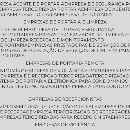
PRESA AGENTE DE PORTARIA
EMPRESA DE SEGURANÇA P
EMPRESA TERCEIRIZADA PORTARIA
EMPRESA DE AGENT
ARIA
EMPRESA PORTARIA
EMPRESA DE PORTARIA
EMPRESAS DE PORTARIA E LIMPEZA
ERTO DE MIM
EMPRESA DE LIMPEZA E SEGURANÇA
 DE PORTARIA
EMPRESAS TERCEIRIZADAS DE LIMPEZA E
S DE LIMPEZA RECEPÇÃO E MONITORAMENTO
DE PORTARIA
EMPRESAS PRESTADORAS DE SERVIÇOS DE 
EMPRESA DE PRESTAÇÃO DE SERVIÇOS DE LIMPEZA PA
E PORTARIA
EMPRESAS DE PORTARIA REMOTA
CONDOMÍNIO
EMPRESA DE VIGILÂNCIA E PORTARIA
EMPRE
A
EMPRESA DE RECEPÇÃO TERCEIRIZADA
TERCEIRIZAÇÃ
ISTEMA DE PORTARIA ELETRÔNICA PARA CONDOMÍNIOS
ÍNIOS RESIDENCIAIS
PORTARIA REMOTA PARA CONDOMÍ
EMPRESAS DE RECEPCIONISTAS
MÍNIOS
EMPRESA DE RECEPÇÃO PREDIAL
EMPRESA DE 
DE RECEPÇÃO
EMPRESA TERCEIRIZAÇÃO DE RECEPÇÃO
EMPRESAS TERCEIRIZADAS PARA RECEPCIONISTA
EMPRE
EMPRESAS DE VIGILÂNCIA