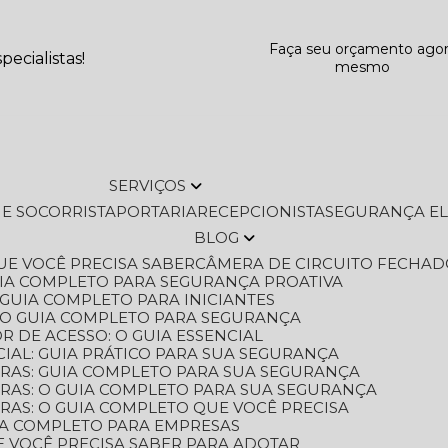
Faça seu orçamento ago
ecialistas!
mesmo
SERVIÇOS
L E SOCORRISTA
PORTARIA
RECEPCIONISTA
SEGURANÇA E
BLOG
QUE VOCÊ PRECISA SABER
CÂMERA DE CIRCUITO FECHAD
GUIA COMPLETO PARA SEGURANÇA PROATIVA
O GUIA COMPLETO PARA INICIANTES
 O GUIA COMPLETO PARA SEGURANÇA
 DE ACESSO: O GUIA ESSENCIAL
IAL: GUIA PRÁTICO PARA SUA SEGURANÇA
ORAS: GUIA COMPLETO PARA SUA SEGURANÇA
ORAS: O GUIA COMPLETO PARA SUA SEGURANÇA
RAS: O GUIA COMPLETO QUE VOCÊ PRECISA
UIA COMPLETO PARA EMPRESAS
E VOCÊ PRECISA SABER PARA ADOTAR