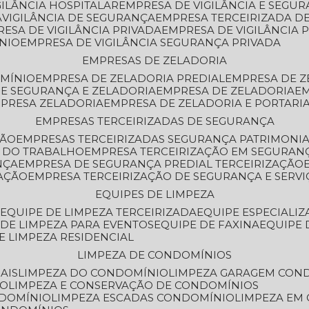
GILÂNCIA HOSPITALAR
EMPRESA DE VIGILÂNCIA E SEGU
A
VIGILÂNCIA DE SEGURANÇA
EMPRESA TERCEIRIZADA DE
RESA DE VIGILÂNCIA PRIVADA
EMPRESA DE VIGILÂNCIA 
ÔNIO
EMPRESA DE VIGILÂNCIA SEGURANÇA PRIVADA
EMPRESAS DE ZELADORIA
OMÍNIO
EMPRESA DE ZELADORIA PREDIAL
EMPRESA DE 
DE SEGURANÇA E ZELADORIA
EMPRESA DE ZELADORIA
E
MPRESA ZELADORIA
EMPRESA DE ZELADORIA E PORTARI
EMPRESAS TERCEIRIZADAS DE SEGURANÇA
ÇÃO
EMPRESAS TERCEIRIZADAS SEGURANÇA PATRIMONI
A DO TRABALHO
EMPRESA TERCEIRIZAÇÃO EM SEGURAN
NÇA
EMPRESA DE SEGURANÇA PREDIAL TERCEIRIZAÇÃO
ZAÇÃO
EMPRESA TERCEIRIZAÇÃO DE SEGURANÇA E SERVI
EQUIPES DE LIMPEZA
A
EQUIPE DE LIMPEZA TERCEIRIZADA
EQUIPE ESPECIALI
E DE LIMPEZA PARA EVENTOS
EQUIPE DE FAXINA
EQUIPE
DE LIMPEZA RESIDENCIAL
LIMPEZA DE CONDOMÍNIOS
AIS
LIMPEZA DO CONDOMÍNIO
LIMPEZA GARAGEM CON
IO
LIMPEZA E CONSERVAÇÃO DE CONDOMÍNIOS
NDOMÍNIO
LIMPEZA ESCADAS CONDOMÍNIO
LIMPEZA EM