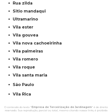
rua zilda
sitio mandaqui
ultramarino
vila ester
vila gouvea
vila nova cachoeirinha
vila palmeiras
vila romero
vila roque
vila santa maria
São Paulo
Vila Rica
O conteúdo do texto "
Empresa de Terceirização de Jardinagem
" é de direito
reservado. Sua reprodução, parcial ou total, mesmo citando nossos links, é proibida