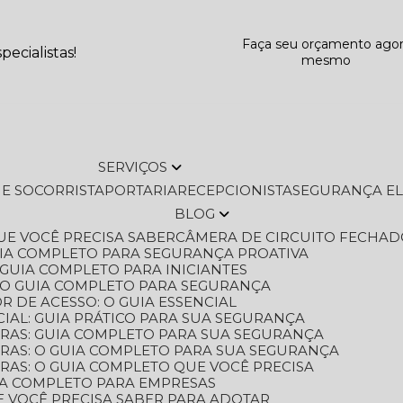
Faça seu orçamento ago
ecialistas!
mesmo
SERVIÇOS
L E SOCORRISTA
PORTARIA
RECEPCIONISTA
SEGURANÇA E
BLOG
QUE VOCÊ PRECISA SABER
CÂMERA DE CIRCUITO FECHAD
GUIA COMPLETO PARA SEGURANÇA PROATIVA
O GUIA COMPLETO PARA INICIANTES
 O GUIA COMPLETO PARA SEGURANÇA
 DE ACESSO: O GUIA ESSENCIAL
IAL: GUIA PRÁTICO PARA SUA SEGURANÇA
ORAS: GUIA COMPLETO PARA SUA SEGURANÇA
ORAS: O GUIA COMPLETO PARA SUA SEGURANÇA
RAS: O GUIA COMPLETO QUE VOCÊ PRECISA
UIA COMPLETO PARA EMPRESAS
E VOCÊ PRECISA SABER PARA ADOTAR