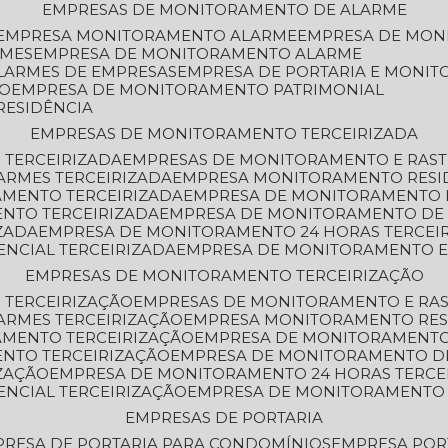
EMPRESAS DE MONITORAMENTO DE ALARME
EMPRESA MONITORAMENTO ALARME
EMPRESA DE MO
RMES
EMPRESA DE MONITORAMENTO ALARME
LARMES DE EMPRESAS
EMPRESA DE PORTARIA E MONI
TO
EMPRESA DE MONITORAMENTO PATRIMONIAL
RESIDÊNCIA
EMPRESAS DE MONITORAMENTO TERCEIRIZADA
 TERCEIRIZADA
EMPRESAS DE MONITORAMENTO E RAS
ARMES TERCEIRIZADA
EMPRESA MONITORAMENTO RESI
AMENTO TERCEIRIZADA
EMPRESA DE MONITORAMENTO 
ENTO TERCEIRIZADA
EMPRESA DE MONITORAMENTO DE
ZADA
EMPRESA DE MONITORAMENTO 24 HORAS TERCEI
ENCIAL TERCEIRIZADA
EMPRESA DE MONITORAMENTO E
EMPRESAS DE MONITORAMENTO TERCEIRIZAÇÃO
 TERCEIRIZAÇÃO
EMPRESAS DE MONITORAMENTO E RA
ARMES TERCEIRIZAÇÃO
EMPRESA MONITORAMENTO RES
AMENTO TERCEIRIZAÇÃO
EMPRESA DE MONITORAMENTO
ENTO TERCEIRIZAÇÃO
EMPRESA DE MONITORAMENTO D
ZAÇÃO
EMPRESA DE MONITORAMENTO 24 HORAS TERCE
ENCIAL TERCEIRIZAÇÃO
EMPRESA DE MONITORAMENTO 
EMPRESAS DE PORTARIA
PRESA DE PORTARIA PARA CONDOMÍNIOS
EMPRESA POR