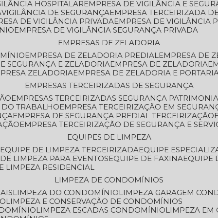
GILÂNCIA HOSPITALAR
EMPRESA DE VIGILÂNCIA E SEGU
A
VIGILÂNCIA DE SEGURANÇA
EMPRESA TERCEIRIZADA DE
RESA DE VIGILÂNCIA PRIVADA
EMPRESA DE VIGILÂNCIA 
ÔNIO
EMPRESA DE VIGILÂNCIA SEGURANÇA PRIVADA
EMPRESAS DE ZELADORIA
OMÍNIO
EMPRESA DE ZELADORIA PREDIAL
EMPRESA DE 
DE SEGURANÇA E ZELADORIA
EMPRESA DE ZELADORIA
E
MPRESA ZELADORIA
EMPRESA DE ZELADORIA E PORTARI
EMPRESAS TERCEIRIZADAS DE SEGURANÇA
ÇÃO
EMPRESAS TERCEIRIZADAS SEGURANÇA PATRIMONI
A DO TRABALHO
EMPRESA TERCEIRIZAÇÃO EM SEGURAN
NÇA
EMPRESA DE SEGURANÇA PREDIAL TERCEIRIZAÇÃO
ZAÇÃO
EMPRESA TERCEIRIZAÇÃO DE SEGURANÇA E SERVI
EQUIPES DE LIMPEZA
A
EQUIPE DE LIMPEZA TERCEIRIZADA
EQUIPE ESPECIALI
E DE LIMPEZA PARA EVENTOS
EQUIPE DE FAXINA
EQUIPE
DE LIMPEZA RESIDENCIAL
LIMPEZA DE CONDOMÍNIOS
AIS
LIMPEZA DO CONDOMÍNIO
LIMPEZA GARAGEM CON
IO
LIMPEZA E CONSERVAÇÃO DE CONDOMÍNIOS
NDOMÍNIO
LIMPEZA ESCADAS CONDOMÍNIO
LIMPEZA EM