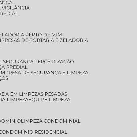
RANÇA
 VIGILÂNCIA
PREDIAL
ZELADORIA PERTO DE MIM
MPRESAS DE PORTARIA E ZELADORIA
A
AL
SEGURANÇA TERCEIRIZAÇÃO
ÇA PREDIAL
EMPRESA DE SEGURANÇA E LIMPEZA
ÇOS
ZADA EM LIMPEZAS PESADAS
 DA LIMPEZA
EQUIPE LIMPEZA
DOMÍNIO
LIMPEZA CONDOMINIAL
 CONDOMÍNIO RESIDENCIAL