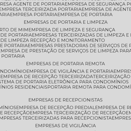
PRESA AGENTE DE PORTARIA
EMPRESA DE SEGURANÇA P
EMPRESA TERCEIRIZADA PORTARIA
EMPRESA DE AGENT
ARIA
EMPRESA PORTARIA
EMPRESA DE PORTARIA
EMPRESAS DE PORTARIA E LIMPEZA
ERTO DE MIM
EMPRESA DE LIMPEZA E SEGURANÇA
 DE PORTARIA
EMPRESAS TERCEIRIZADAS DE LIMPEZA E
S DE LIMPEZA RECEPÇÃO E MONITORAMENTO
DE PORTARIA
EMPRESAS PRESTADORAS DE SERVIÇOS DE 
EMPRESA DE PRESTAÇÃO DE SERVIÇOS DE LIMPEZA PA
E PORTARIA
EMPRESAS DE PORTARIA REMOTA
CONDOMÍNIO
EMPRESA DE VIGILÂNCIA E PORTARIA
EMPRE
A
EMPRESA DE RECEPÇÃO TERCEIRIZADA
TERCEIRIZAÇÃ
ISTEMA DE PORTARIA ELETRÔNICA PARA CONDOMÍNIOS
ÍNIOS RESIDENCIAIS
PORTARIA REMOTA PARA CONDOMÍ
EMPRESAS DE RECEPCIONISTAS
MÍNIOS
EMPRESA DE RECEPÇÃO PREDIAL
EMPRESA DE 
DE RECEPÇÃO
EMPRESA TERCEIRIZAÇÃO DE RECEPÇÃO
EMPRESAS TERCEIRIZADAS PARA RECEPCIONISTA
EMPRE
EMPRESAS DE VIGILÂNCIA