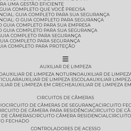
ARA UMA GESTÃO EFICIENTE
 GUIA COMPLETO QUE VOCÊ PRECISA
NCIAL: GUIA COMPLETO PARA SUA SEGURANÇA
NCIAL: O GUIA COMPLETO PARA SEGURANÇA
 O GUIA COMPLETO PARA SUA EMPRESA
: O GUIA COMPLETO PARA SUA SEGURANÇA
: GUIA COMPLETO PARA SEGURANÇA
: GUIA COMPLETO PARA SEGURANÇA
 GUIA COMPLETO PARA PROTEÇÃO
AUXILIAR DE LIMPEZA
O
AUXILIAR DE LIMPEZA NOTURNO
AUXILIAR DE LIMPEZ
TICULAR
AUXILIAR DE LIMPEZA ESCOLA
AUXILIAR LIMPEZ
XILIAR DE LIMPEZA EM CRECHE
AUXILIAR DE LIMPEZA E
CIRCUITOS DE CÂMERAS
IO
CIRCUITO DE CÂMERAS DE SEGURANÇA
CIRCUITO F
CIRCUITO DE CÂMERA PARA RESIDÊNCIA
CIRCUITO DE C
O DE CÂMERAS
CIRCUITO CÂMERA RESIDENCIAL
CIRCUI
ITO FECHADO
CONTROLADORES DE ACESSO