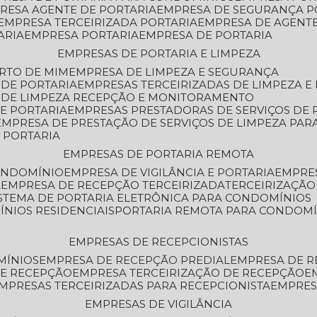
PRESA AGENTE DE PORTARIA
EMPRESA DE SEGURANÇA P
EMPRESA TERCEIRIZADA PORTARIA
EMPRESA DE AGENT
ARIA
EMPRESA PORTARIA
EMPRESA DE PORTARIA
EMPRESAS DE PORTARIA E LIMPEZA
ERTO DE MIM
EMPRESA DE LIMPEZA E SEGURANÇA
 DE PORTARIA
EMPRESAS TERCEIRIZADAS DE LIMPEZA E
S DE LIMPEZA RECEPÇÃO E MONITORAMENTO
DE PORTARIA
EMPRESAS PRESTADORAS DE SERVIÇOS DE 
EMPRESA DE PRESTAÇÃO DE SERVIÇOS DE LIMPEZA PA
E PORTARIA
EMPRESAS DE PORTARIA REMOTA
CONDOMÍNIO
EMPRESA DE VIGILÂNCIA E PORTARIA
EMPRE
A
EMPRESA DE RECEPÇÃO TERCEIRIZADA
TERCEIRIZAÇÃ
ISTEMA DE PORTARIA ELETRÔNICA PARA CONDOMÍNIOS
ÍNIOS RESIDENCIAIS
PORTARIA REMOTA PARA CONDOMÍ
EMPRESAS DE RECEPCIONISTAS
MÍNIOS
EMPRESA DE RECEPÇÃO PREDIAL
EMPRESA DE 
DE RECEPÇÃO
EMPRESA TERCEIRIZAÇÃO DE RECEPÇÃO
EMPRESAS TERCEIRIZADAS PARA RECEPCIONISTA
EMPRE
EMPRESAS DE VIGILÂNCIA