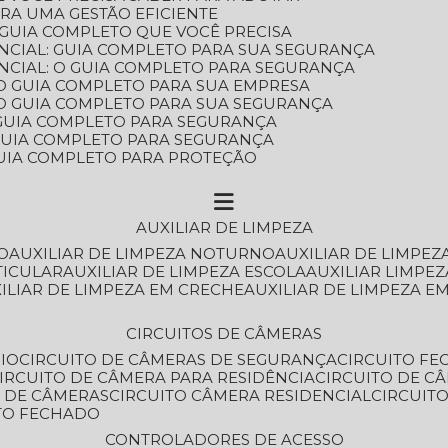
ARA UMA GESTÃO EFICIENTE
 GUIA COMPLETO QUE VOCÊ PRECISA
NCIAL: GUIA COMPLETO PARA SUA SEGURANÇA
NCIAL: O GUIA COMPLETO PARA SEGURANÇA
 O GUIA COMPLETO PARA SUA EMPRESA
: O GUIA COMPLETO PARA SUA SEGURANÇA
: GUIA COMPLETO PARA SEGURANÇA
: GUIA COMPLETO PARA SEGURANÇA
 GUIA COMPLETO PARA PROTEÇÃO
AUXILIAR DE LIMPEZA
O
AUXILIAR DE LIMPEZA NOTURNO
AUXILIAR DE LIMPEZ
TICULAR
AUXILIAR DE LIMPEZA ESCOLA
AUXILIAR LIMPEZ
XILIAR DE LIMPEZA EM CRECHE
AUXILIAR DE LIMPEZA E
CIRCUITOS DE CÂMERAS
IO
CIRCUITO DE CÂMERAS DE SEGURANÇA
CIRCUITO F
CIRCUITO DE CÂMERA PARA RESIDÊNCIA
CIRCUITO DE C
O DE CÂMERAS
CIRCUITO CÂMERA RESIDENCIAL
CIRCUI
ITO FECHADO
CONTROLADORES DE ACESSO