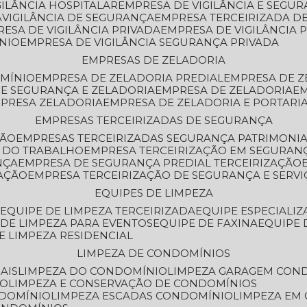
GILÂNCIA HOSPITALAR
EMPRESA DE VIGILÂNCIA E SEGU
A
VIGILÂNCIA DE SEGURANÇA
EMPRESA TERCEIRIZADA DE
RESA DE VIGILÂNCIA PRIVADA
EMPRESA DE VIGILÂNCIA 
ÔNIO
EMPRESA DE VIGILÂNCIA SEGURANÇA PRIVADA
EMPRESAS DE ZELADORIA
OMÍNIO
EMPRESA DE ZELADORIA PREDIAL
EMPRESA DE 
DE SEGURANÇA E ZELADORIA
EMPRESA DE ZELADORIA
E
MPRESA ZELADORIA
EMPRESA DE ZELADORIA E PORTARI
EMPRESAS TERCEIRIZADAS DE SEGURANÇA
ÇÃO
EMPRESAS TERCEIRIZADAS SEGURANÇA PATRIMONI
A DO TRABALHO
EMPRESA TERCEIRIZAÇÃO EM SEGURAN
NÇA
EMPRESA DE SEGURANÇA PREDIAL TERCEIRIZAÇÃO
ZAÇÃO
EMPRESA TERCEIRIZAÇÃO DE SEGURANÇA E SERVI
EQUIPES DE LIMPEZA
A
EQUIPE DE LIMPEZA TERCEIRIZADA
EQUIPE ESPECIALI
E DE LIMPEZA PARA EVENTOS
EQUIPE DE FAXINA
EQUIPE
DE LIMPEZA RESIDENCIAL
LIMPEZA DE CONDOMÍNIOS
AIS
LIMPEZA DO CONDOMÍNIO
LIMPEZA GARAGEM CON
IO
LIMPEZA E CONSERVAÇÃO DE CONDOMÍNIOS
NDOMÍNIO
LIMPEZA ESCADAS CONDOMÍNIO
LIMPEZA EM