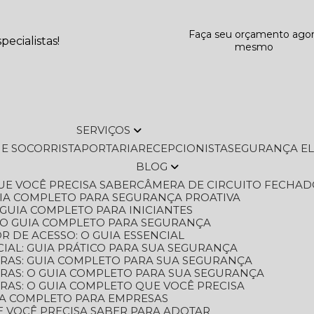
Faça seu orçamento ago
ecialistas!
mesmo
SERVIÇOS
L E SOCORRISTA
PORTARIA
RECEPCIONISTA
SEGURANÇA E
BLOG
QUE VOCÊ PRECISA SABER
CÂMERA DE CIRCUITO FECHAD
GUIA COMPLETO PARA SEGURANÇA PROATIVA
O GUIA COMPLETO PARA INICIANTES
 O GUIA COMPLETO PARA SEGURANÇA
 DE ACESSO: O GUIA ESSENCIAL
IAL: GUIA PRÁTICO PARA SUA SEGURANÇA
ORAS: GUIA COMPLETO PARA SUA SEGURANÇA
ORAS: O GUIA COMPLETO PARA SUA SEGURANÇA
RAS: O GUIA COMPLETO QUE VOCÊ PRECISA
UIA COMPLETO PARA EMPRESAS
E VOCÊ PRECISA SABER PARA ADOTAR