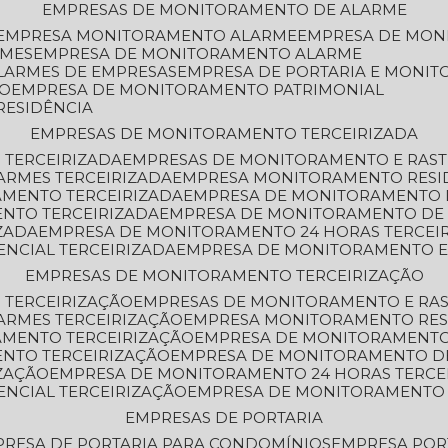
EMPRESAS DE MONITORAMENTO DE ALARME
EMPRESA MONITORAMENTO ALARME
EMPRESA DE MO
RMES
EMPRESA DE MONITORAMENTO ALARME
LARMES DE EMPRESAS
EMPRESA DE PORTARIA E MONI
TO
EMPRESA DE MONITORAMENTO PATRIMONIAL
RESIDÊNCIA
EMPRESAS DE MONITORAMENTO TERCEIRIZADA
 TERCEIRIZADA
EMPRESAS DE MONITORAMENTO E RAS
ARMES TERCEIRIZADA
EMPRESA MONITORAMENTO RESI
AMENTO TERCEIRIZADA
EMPRESA DE MONITORAMENTO 
ENTO TERCEIRIZADA
EMPRESA DE MONITORAMENTO DE
ZADA
EMPRESA DE MONITORAMENTO 24 HORAS TERCEI
ENCIAL TERCEIRIZADA
EMPRESA DE MONITORAMENTO E
EMPRESAS DE MONITORAMENTO TERCEIRIZAÇÃO
 TERCEIRIZAÇÃO
EMPRESAS DE MONITORAMENTO E RA
ARMES TERCEIRIZAÇÃO
EMPRESA MONITORAMENTO RES
AMENTO TERCEIRIZAÇÃO
EMPRESA DE MONITORAMENTO
ENTO TERCEIRIZAÇÃO
EMPRESA DE MONITORAMENTO D
ZAÇÃO
EMPRESA DE MONITORAMENTO 24 HORAS TERCE
ENCIAL TERCEIRIZAÇÃO
EMPRESA DE MONITORAMENTO 
EMPRESAS DE PORTARIA
PRESA DE PORTARIA PARA CONDOMÍNIOS
EMPRESA POR