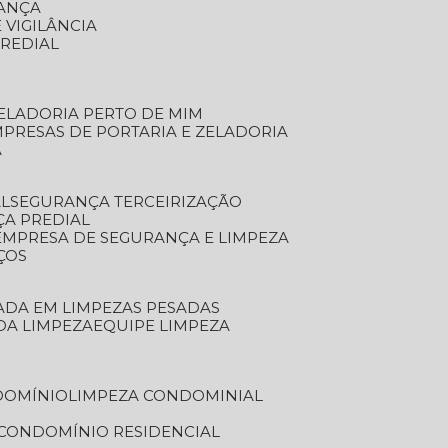
RANÇA
 VIGILÂNCIA
PREDIAL
ZELADORIA PERTO DE MIM
MPRESAS DE PORTARIA E ZELADORIA
A
AL
SEGURANÇA TERCEIRIZAÇÃO
ÇA PREDIAL
EMPRESA DE SEGURANÇA E LIMPEZA
ÇOS
ZADA EM LIMPEZAS PESADAS
 DA LIMPEZA
EQUIPE LIMPEZA
DOMÍNIO
LIMPEZA CONDOMINIAL
 CONDOMÍNIO RESIDENCIAL