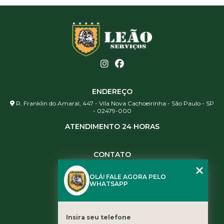
ENDEREÇO
R. Franklin do Amaral, 447 - Vila Nova Cachoeirinha - São Paulo - SP
- 02479-000
ATENDIMENTO 24 HORAS
CONTATO
(11) 3984-0344
OLÁ! FALE AGORA PELO
(11) 3461-5871
WHATSAPP
(11) 3984-0344
contato@leaoservicos.com.br
Insira seu telefone