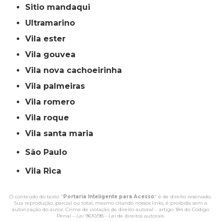
sitio mandaqui
ultramarino
vila ester
vila gouvea
vila nova cachoeirinha
vila palmeiras
vila romero
vila roque
vila santa maria
São Paulo
Vila Rica
O conteúdo do texto "
Portaria Inteligente para Acesso
" é de direito reservado.
Sua reprodução, parcial ou total, mesmo citando nossos links, é proibida sem a
autorização do autor. Crime de violação de direito autoral – artigo 184 do Código
Penal –
Lei 9610/98 - Lei de direitos autorais
.