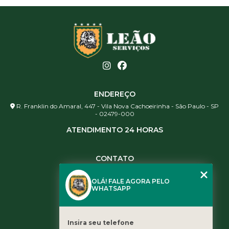
ENDEREÇO
R. Franklin do Amaral, 447 - Vila Nova Cachoeirinha - São Paulo - SP
- 02479-000
ATENDIMENTO 24 HORAS
CONTATO
(11) 3984-0344
OLÁ! FALE AGORA PELO
(11) 3461-5871
WHATSAPP
(11) 3984-0344
contato@leaoservicos.com.br
Insira seu telefone