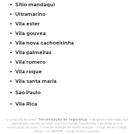
sitio mandaqui
ultramarino
vila ester
vila gouvea
vila nova cachoeirinha
vila palmeiras
vila romero
vila roque
vila santa maria
São Paulo
Vila Rica
O conteúdo do texto "
Terceirização de Segurança
" é de direito reservado. Sua
reprodução, parcial ou total, mesmo citando nossos links, é proibida sem a
autorização do autor. Crime de violação de direito autoral – artigo 184 do Código
Penal –
Lei 9610/98 - Lei de direitos autorais
.