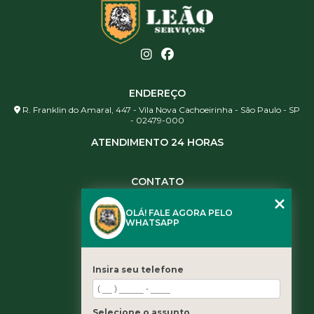
ENDEREÇO
R. Franklin do Amaral, 447 - Vila Nova Cachoeirinha - São Paulo - SP
- 02479-000
ATENDIMENTO 24 HORAS
CONTATO
(11) 3984-0344
OLÁ! FALE AGORA PELO
(11) 3461-5871
WHATSAPP
(11) 3984-0344
contato@leaoservicos.com.br
Insira seu telefone
MENU
Home
Selecione o assunto