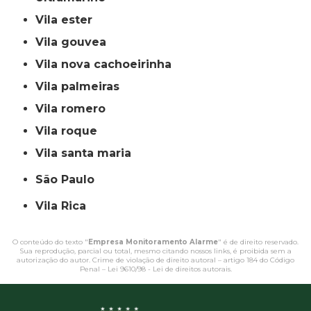
vila ester
vila gouvea
vila nova cachoeirinha
vila palmeiras
vila romero
vila roque
vila santa maria
São Paulo
Vila Rica
O conteúdo do texto "
Empresa Monitoramento Alarme
" é de direito reservado.
Sua reprodução, parcial ou total, mesmo citando nossos links, é proibida sem a
autorização do autor. Crime de violação de direito autoral – artigo 184 do Código
Penal –
Lei 9610/98 - Lei de direitos autorais
.