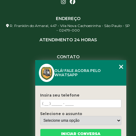
ENDEREÇO
R. Franklin do Amaral, 447 - Vila Nova Cachoeirinha - São Paulo - SP
- 02479-000
ATENDIMENTO 24 HORAS
CONTATO
(11) 3984-0344
OLÁ! FALE AGORA PELO
(11) 3461-5871
WHATSAPP
(11) 3984-0344
contato@leaoservicos.com.br
Insira seu telefone
MENU
Home
Selecione o assunto
Quem somos
Serviços
Blog
INICIAR CONVERSA