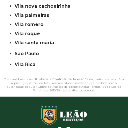
vila nova cachoeirinha
vila palmeiras
vila romero
vila roque
vila santa maria
São Paulo
Vila Rica
O conteúdo do texto "
Portaria e Controle de Acesso
" é de direito reservado. Sua
reprodução, parcial ou total, mesmo citando nossos links, é proibida sem a
autorização do autor. Crime de violação de direito autoral – artigo 184 do Código
Penal –
Lei 9610/98 - Lei de direitos autorais
.