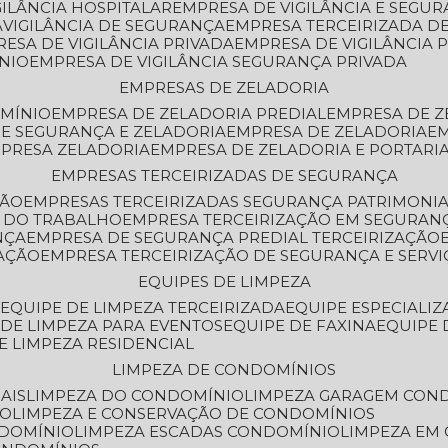
GILÂNCIA HOSPITALAR
EMPRESA DE VIGILÂNCIA E SEGU
A
VIGILÂNCIA DE SEGURANÇA
EMPRESA TERCEIRIZADA DE
RESA DE VIGILÂNCIA PRIVADA
EMPRESA DE VIGILÂNCIA 
ÔNIO
EMPRESA DE VIGILÂNCIA SEGURANÇA PRIVADA
EMPRESAS DE ZELADORIA
OMÍNIO
EMPRESA DE ZELADORIA PREDIAL
EMPRESA DE 
DE SEGURANÇA E ZELADORIA
EMPRESA DE ZELADORIA
E
MPRESA ZELADORIA
EMPRESA DE ZELADORIA E PORTARI
EMPRESAS TERCEIRIZADAS DE SEGURANÇA
ÇÃO
EMPRESAS TERCEIRIZADAS SEGURANÇA PATRIMONI
A DO TRABALHO
EMPRESA TERCEIRIZAÇÃO EM SEGURAN
NÇA
EMPRESA DE SEGURANÇA PREDIAL TERCEIRIZAÇÃO
ZAÇÃO
EMPRESA TERCEIRIZAÇÃO DE SEGURANÇA E SERVI
EQUIPES DE LIMPEZA
A
EQUIPE DE LIMPEZA TERCEIRIZADA
EQUIPE ESPECIALI
E DE LIMPEZA PARA EVENTOS
EQUIPE DE FAXINA
EQUIPE
DE LIMPEZA RESIDENCIAL
LIMPEZA DE CONDOMÍNIOS
AIS
LIMPEZA DO CONDOMÍNIO
LIMPEZA GARAGEM CON
IO
LIMPEZA E CONSERVAÇÃO DE CONDOMÍNIOS
NDOMÍNIO
LIMPEZA ESCADAS CONDOMÍNIO
LIMPEZA EM