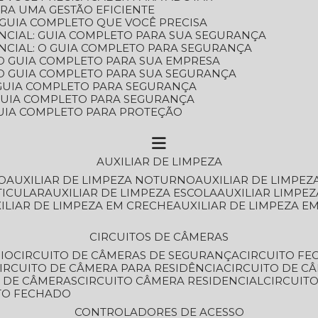
ARA UMA GESTÃO EFICIENTE
 GUIA COMPLETO QUE VOCÊ PRECISA
NCIAL: GUIA COMPLETO PARA SUA SEGURANÇA
NCIAL: O GUIA COMPLETO PARA SEGURANÇA
 O GUIA COMPLETO PARA SUA EMPRESA
: O GUIA COMPLETO PARA SUA SEGURANÇA
: GUIA COMPLETO PARA SEGURANÇA
: GUIA COMPLETO PARA SEGURANÇA
 GUIA COMPLETO PARA PROTEÇÃO
AUXILIAR DE LIMPEZA
O
AUXILIAR DE LIMPEZA NOTURNO
AUXILIAR DE LIMPEZ
TICULAR
AUXILIAR DE LIMPEZA ESCOLA
AUXILIAR LIMPEZ
XILIAR DE LIMPEZA EM CRECHE
AUXILIAR DE LIMPEZA E
CIRCUITOS DE CÂMERAS
IO
CIRCUITO DE CÂMERAS DE SEGURANÇA
CIRCUITO F
CIRCUITO DE CÂMERA PARA RESIDÊNCIA
CIRCUITO DE C
O DE CÂMERAS
CIRCUITO CÂMERA RESIDENCIAL
CIRCUI
ITO FECHADO
CONTROLADORES DE ACESSO