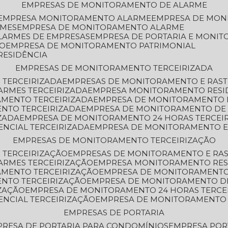
EMPRESAS DE MONITORAMENTO DE ALARME
EMPRESA MONITORAMENTO ALARME
EMPRESA DE MO
RMES
EMPRESA DE MONITORAMENTO ALARME
LARMES DE EMPRESAS
EMPRESA DE PORTARIA E MONI
TO
EMPRESA DE MONITORAMENTO PATRIMONIAL
RESIDÊNCIA
EMPRESAS DE MONITORAMENTO TERCEIRIZADA
 TERCEIRIZADA
EMPRESAS DE MONITORAMENTO E RAS
ARMES TERCEIRIZADA
EMPRESA MONITORAMENTO RESI
AMENTO TERCEIRIZADA
EMPRESA DE MONITORAMENTO 
ENTO TERCEIRIZADA
EMPRESA DE MONITORAMENTO DE
ZADA
EMPRESA DE MONITORAMENTO 24 HORAS TERCEI
ENCIAL TERCEIRIZADA
EMPRESA DE MONITORAMENTO E
EMPRESAS DE MONITORAMENTO TERCEIRIZAÇÃO
 TERCEIRIZAÇÃO
EMPRESAS DE MONITORAMENTO E RA
ARMES TERCEIRIZAÇÃO
EMPRESA MONITORAMENTO RES
AMENTO TERCEIRIZAÇÃO
EMPRESA DE MONITORAMENTO
ENTO TERCEIRIZAÇÃO
EMPRESA DE MONITORAMENTO D
ZAÇÃO
EMPRESA DE MONITORAMENTO 24 HORAS TERCE
ENCIAL TERCEIRIZAÇÃO
EMPRESA DE MONITORAMENTO 
EMPRESAS DE PORTARIA
PRESA DE PORTARIA PARA CONDOMÍNIOS
EMPRESA POR