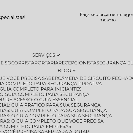
Faça seu orçamento ago
ecialistas!
mesmo
SERVIÇOS
L E SOCORRISTA
PORTARIA
RECEPCIONISTA
SEGURANÇA E
BLOG
QUE VOCÊ PRECISA SABER
CÂMERA DE CIRCUITO FECHAD
GUIA COMPLETO PARA SEGURANÇA PROATIVA
O GUIA COMPLETO PARA INICIANTES
 O GUIA COMPLETO PARA SEGURANÇA
 DE ACESSO: O GUIA ESSENCIAL
IAL: GUIA PRÁTICO PARA SUA SEGURANÇA
ORAS: GUIA COMPLETO PARA SUA SEGURANÇA
ORAS: O GUIA COMPLETO PARA SUA SEGURANÇA
RAS: O GUIA COMPLETO QUE VOCÊ PRECISA
UIA COMPLETO PARA EMPRESAS
E VOCÊ PRECISA SABER PARA ADOTAR