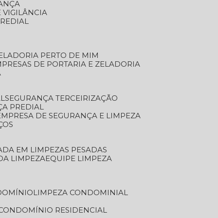
RANÇA
 VIGILÂNCIA
PREDIAL
ZELADORIA PERTO DE MIM
MPRESAS DE PORTARIA E ZELADORIA
A
AL
SEGURANÇA TERCEIRIZAÇÃO
ÇA PREDIAL
EMPRESA DE SEGURANÇA E LIMPEZA
ÇOS
ZADA EM LIMPEZAS PESADAS
 DA LIMPEZA
EQUIPE LIMPEZA
DOMÍNIO
LIMPEZA CONDOMINIAL
 CONDOMÍNIO RESIDENCIAL