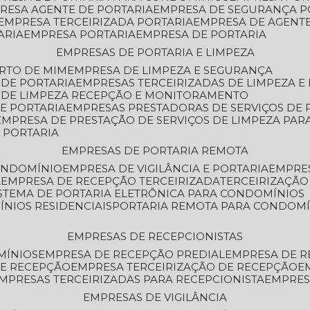
PRESA AGENTE DE PORTARIA
EMPRESA DE SEGURANÇA P
EMPRESA TERCEIRIZADA PORTARIA
EMPRESA DE AGENT
ARIA
EMPRESA PORTARIA
EMPRESA DE PORTARIA
EMPRESAS DE PORTARIA E LIMPEZA
ERTO DE MIM
EMPRESA DE LIMPEZA E SEGURANÇA
 DE PORTARIA
EMPRESAS TERCEIRIZADAS DE LIMPEZA E
S DE LIMPEZA RECEPÇÃO E MONITORAMENTO
DE PORTARIA
EMPRESAS PRESTADORAS DE SERVIÇOS DE 
EMPRESA DE PRESTAÇÃO DE SERVIÇOS DE LIMPEZA PA
E PORTARIA
EMPRESAS DE PORTARIA REMOTA
CONDOMÍNIO
EMPRESA DE VIGILÂNCIA E PORTARIA
EMPRE
A
EMPRESA DE RECEPÇÃO TERCEIRIZADA
TERCEIRIZAÇÃ
ISTEMA DE PORTARIA ELETRÔNICA PARA CONDOMÍNIOS
ÍNIOS RESIDENCIAIS
PORTARIA REMOTA PARA CONDOMÍ
EMPRESAS DE RECEPCIONISTAS
MÍNIOS
EMPRESA DE RECEPÇÃO PREDIAL
EMPRESA DE 
DE RECEPÇÃO
EMPRESA TERCEIRIZAÇÃO DE RECEPÇÃO
EMPRESAS TERCEIRIZADAS PARA RECEPCIONISTA
EMPRE
EMPRESAS DE VIGILÂNCIA