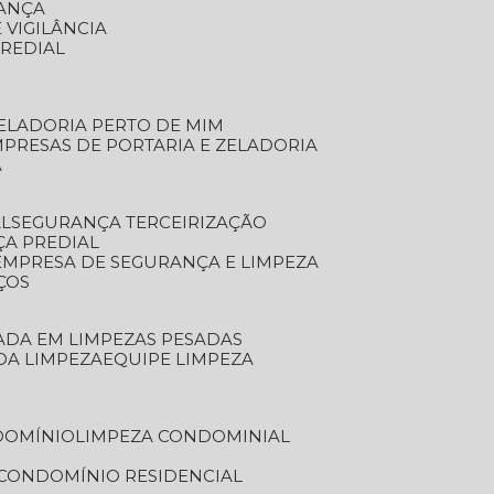
RANÇA
 VIGILÂNCIA
PREDIAL
ZELADORIA PERTO DE MIM
MPRESAS DE PORTARIA E ZELADORIA
A
AL
SEGURANÇA TERCEIRIZAÇÃO
ÇA PREDIAL
EMPRESA DE SEGURANÇA E LIMPEZA
ÇOS
ZADA EM LIMPEZAS PESADAS
 DA LIMPEZA
EQUIPE LIMPEZA
DOMÍNIO
LIMPEZA CONDOMINIAL
 CONDOMÍNIO RESIDENCIAL