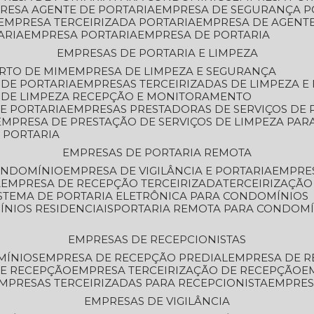
PRESA AGENTE DE PORTARIA
EMPRESA DE SEGURANÇA P
EMPRESA TERCEIRIZADA PORTARIA
EMPRESA DE AGENT
ARIA
EMPRESA PORTARIA
EMPRESA DE PORTARIA
EMPRESAS DE PORTARIA E LIMPEZA
ERTO DE MIM
EMPRESA DE LIMPEZA E SEGURANÇA
 DE PORTARIA
EMPRESAS TERCEIRIZADAS DE LIMPEZA E
S DE LIMPEZA RECEPÇÃO E MONITORAMENTO
DE PORTARIA
EMPRESAS PRESTADORAS DE SERVIÇOS DE 
EMPRESA DE PRESTAÇÃO DE SERVIÇOS DE LIMPEZA PA
E PORTARIA
EMPRESAS DE PORTARIA REMOTA
CONDOMÍNIO
EMPRESA DE VIGILÂNCIA E PORTARIA
EMPRE
A
EMPRESA DE RECEPÇÃO TERCEIRIZADA
TERCEIRIZAÇÃ
ISTEMA DE PORTARIA ELETRÔNICA PARA CONDOMÍNIOS
ÍNIOS RESIDENCIAIS
PORTARIA REMOTA PARA CONDOMÍ
EMPRESAS DE RECEPCIONISTAS
MÍNIOS
EMPRESA DE RECEPÇÃO PREDIAL
EMPRESA DE 
DE RECEPÇÃO
EMPRESA TERCEIRIZAÇÃO DE RECEPÇÃO
EMPRESAS TERCEIRIZADAS PARA RECEPCIONISTA
EMPRE
EMPRESAS DE VIGILÂNCIA