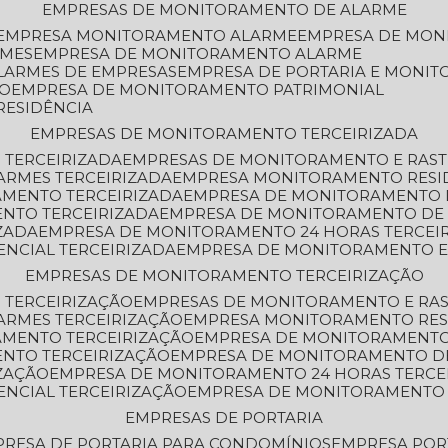
EMPRESAS DE MONITORAMENTO DE ALARME
EMPRESA MONITORAMENTO ALARME
EMPRESA DE MO
RMES
EMPRESA DE MONITORAMENTO ALARME
LARMES DE EMPRESAS
EMPRESA DE PORTARIA E MONI
TO
EMPRESA DE MONITORAMENTO PATRIMONIAL
RESIDÊNCIA
EMPRESAS DE MONITORAMENTO TERCEIRIZADA
 TERCEIRIZADA
EMPRESAS DE MONITORAMENTO E RAS
ARMES TERCEIRIZADA
EMPRESA MONITORAMENTO RESI
AMENTO TERCEIRIZADA
EMPRESA DE MONITORAMENTO 
ENTO TERCEIRIZADA
EMPRESA DE MONITORAMENTO DE
ZADA
EMPRESA DE MONITORAMENTO 24 HORAS TERCEI
ENCIAL TERCEIRIZADA
EMPRESA DE MONITORAMENTO E
EMPRESAS DE MONITORAMENTO TERCEIRIZAÇÃO
 TERCEIRIZAÇÃO
EMPRESAS DE MONITORAMENTO E RA
ARMES TERCEIRIZAÇÃO
EMPRESA MONITORAMENTO RES
AMENTO TERCEIRIZAÇÃO
EMPRESA DE MONITORAMENTO
ENTO TERCEIRIZAÇÃO
EMPRESA DE MONITORAMENTO D
ZAÇÃO
EMPRESA DE MONITORAMENTO 24 HORAS TERCE
ENCIAL TERCEIRIZAÇÃO
EMPRESA DE MONITORAMENTO 
EMPRESAS DE PORTARIA
PRESA DE PORTARIA PARA CONDOMÍNIOS
EMPRESA POR