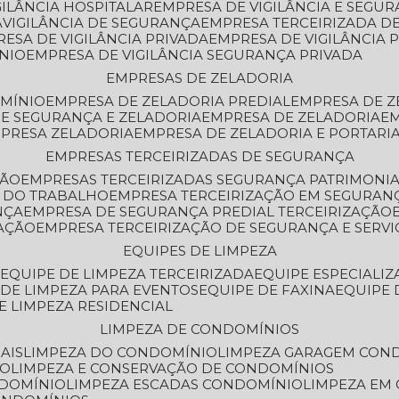
GILÂNCIA HOSPITALAR
EMPRESA DE VIGILÂNCIA E SEGU
A
VIGILÂNCIA DE SEGURANÇA
EMPRESA TERCEIRIZADA DE
RESA DE VIGILÂNCIA PRIVADA
EMPRESA DE VIGILÂNCIA 
ÔNIO
EMPRESA DE VIGILÂNCIA SEGURANÇA PRIVADA
EMPRESAS DE ZELADORIA
OMÍNIO
EMPRESA DE ZELADORIA PREDIAL
EMPRESA DE 
DE SEGURANÇA E ZELADORIA
EMPRESA DE ZELADORIA
E
MPRESA ZELADORIA
EMPRESA DE ZELADORIA E PORTARI
EMPRESAS TERCEIRIZADAS DE SEGURANÇA
ÇÃO
EMPRESAS TERCEIRIZADAS SEGURANÇA PATRIMONI
A DO TRABALHO
EMPRESA TERCEIRIZAÇÃO EM SEGURAN
NÇA
EMPRESA DE SEGURANÇA PREDIAL TERCEIRIZAÇÃO
ZAÇÃO
EMPRESA TERCEIRIZAÇÃO DE SEGURANÇA E SERVI
EQUIPES DE LIMPEZA
A
EQUIPE DE LIMPEZA TERCEIRIZADA
EQUIPE ESPECIALI
E DE LIMPEZA PARA EVENTOS
EQUIPE DE FAXINA
EQUIPE
DE LIMPEZA RESIDENCIAL
LIMPEZA DE CONDOMÍNIOS
AIS
LIMPEZA DO CONDOMÍNIO
LIMPEZA GARAGEM CON
IO
LIMPEZA E CONSERVAÇÃO DE CONDOMÍNIOS
NDOMÍNIO
LIMPEZA ESCADAS CONDOMÍNIO
LIMPEZA EM