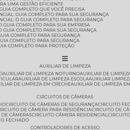
ARA UMA GESTÃO EFICIENTE
 GUIA COMPLETO QUE VOCÊ PRECISA
NCIAL: GUIA COMPLETO PARA SUA SEGURANÇA
NCIAL: O GUIA COMPLETO PARA SEGURANÇA
 O GUIA COMPLETO PARA SUA EMPRESA
: O GUIA COMPLETO PARA SUA SEGURANÇA
: GUIA COMPLETO PARA SEGURANÇA
: GUIA COMPLETO PARA SEGURANÇA
 GUIA COMPLETO PARA PROTEÇÃO
AUXILIAR DE LIMPEZA
O
AUXILIAR DE LIMPEZA NOTURNO
AUXILIAR DE LIMPEZ
TICULAR
AUXILIAR DE LIMPEZA ESCOLA
AUXILIAR LIMPEZ
XILIAR DE LIMPEZA EM CRECHE
AUXILIAR DE LIMPEZA E
CIRCUITOS DE CÂMERAS
IO
CIRCUITO DE CÂMERAS DE SEGURANÇA
CIRCUITO F
CIRCUITO DE CÂMERA PARA RESIDÊNCIA
CIRCUITO DE C
O DE CÂMERAS
CIRCUITO CÂMERA RESIDENCIAL
CIRCUI
ITO FECHADO
CONTROLADORES DE ACESSO