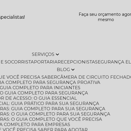
Faça seu orçamento ago
ecialistas!
mesmo
SERVIÇOS
L E SOCORRISTA
PORTARIA
RECEPCIONISTA
SEGURANÇA E
BLOG
QUE VOCÊ PRECISA SABER
CÂMERA DE CIRCUITO FECHAD
GUIA COMPLETO PARA SEGURANÇA PROATIVA
O GUIA COMPLETO PARA INICIANTES
 O GUIA COMPLETO PARA SEGURANÇA
 DE ACESSO: O GUIA ESSENCIAL
IAL: GUIA PRÁTICO PARA SUA SEGURANÇA
ORAS: GUIA COMPLETO PARA SUA SEGURANÇA
ORAS: O GUIA COMPLETO PARA SUA SEGURANÇA
RAS: O GUIA COMPLETO QUE VOCÊ PRECISA
UIA COMPLETO PARA EMPRESAS
E VOCÊ PRECISA SABER PARA ADOTAR