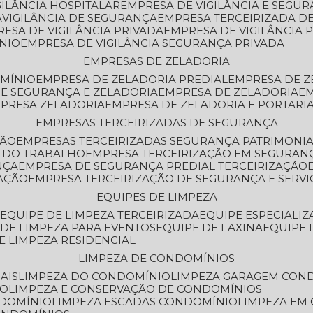
GILÂNCIA HOSPITALAR
EMPRESA DE VIGILÂNCIA E SEGU
A
VIGILÂNCIA DE SEGURANÇA
EMPRESA TERCEIRIZADA DE
RESA DE VIGILÂNCIA PRIVADA
EMPRESA DE VIGILÂNCIA 
ÔNIO
EMPRESA DE VIGILÂNCIA SEGURANÇA PRIVADA
EMPRESAS DE ZELADORIA
OMÍNIO
EMPRESA DE ZELADORIA PREDIAL
EMPRESA DE 
DE SEGURANÇA E ZELADORIA
EMPRESA DE ZELADORIA
E
MPRESA ZELADORIA
EMPRESA DE ZELADORIA E PORTARI
EMPRESAS TERCEIRIZADAS DE SEGURANÇA
ÇÃO
EMPRESAS TERCEIRIZADAS SEGURANÇA PATRIMONI
A DO TRABALHO
EMPRESA TERCEIRIZAÇÃO EM SEGURAN
NÇA
EMPRESA DE SEGURANÇA PREDIAL TERCEIRIZAÇÃO
ZAÇÃO
EMPRESA TERCEIRIZAÇÃO DE SEGURANÇA E SERVI
EQUIPES DE LIMPEZA
A
EQUIPE DE LIMPEZA TERCEIRIZADA
EQUIPE ESPECIALI
E DE LIMPEZA PARA EVENTOS
EQUIPE DE FAXINA
EQUIPE
DE LIMPEZA RESIDENCIAL
LIMPEZA DE CONDOMÍNIOS
AIS
LIMPEZA DO CONDOMÍNIO
LIMPEZA GARAGEM CON
IO
LIMPEZA E CONSERVAÇÃO DE CONDOMÍNIOS
NDOMÍNIO
LIMPEZA ESCADAS CONDOMÍNIO
LIMPEZA EM