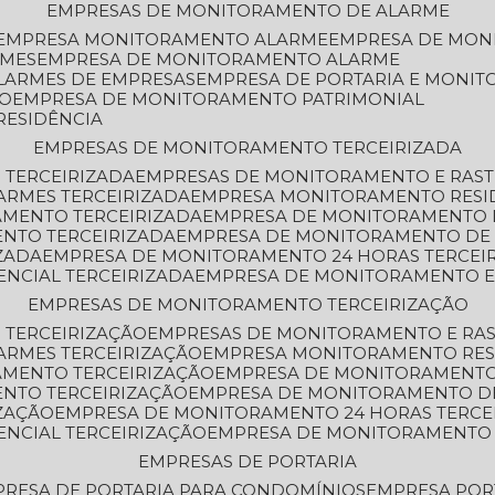
EMPRESAS DE MONITORAMENTO DE ALARME
EMPRESA MONITORAMENTO ALARME
EMPRESA DE MO
RMES
EMPRESA DE MONITORAMENTO ALARME
LARMES DE EMPRESAS
EMPRESA DE PORTARIA E MONI
TO
EMPRESA DE MONITORAMENTO PATRIMONIAL
RESIDÊNCIA
EMPRESAS DE MONITORAMENTO TERCEIRIZADA
 TERCEIRIZADA
EMPRESAS DE MONITORAMENTO E RAS
ARMES TERCEIRIZADA
EMPRESA MONITORAMENTO RESI
AMENTO TERCEIRIZADA
EMPRESA DE MONITORAMENTO 
ENTO TERCEIRIZADA
EMPRESA DE MONITORAMENTO DE
ZADA
EMPRESA DE MONITORAMENTO 24 HORAS TERCEI
ENCIAL TERCEIRIZADA
EMPRESA DE MONITORAMENTO E
EMPRESAS DE MONITORAMENTO TERCEIRIZAÇÃO
 TERCEIRIZAÇÃO
EMPRESAS DE MONITORAMENTO E RA
ARMES TERCEIRIZAÇÃO
EMPRESA MONITORAMENTO RES
AMENTO TERCEIRIZAÇÃO
EMPRESA DE MONITORAMENTO
ENTO TERCEIRIZAÇÃO
EMPRESA DE MONITORAMENTO D
ZAÇÃO
EMPRESA DE MONITORAMENTO 24 HORAS TERCE
ENCIAL TERCEIRIZAÇÃO
EMPRESA DE MONITORAMENTO 
EMPRESAS DE PORTARIA
PRESA DE PORTARIA PARA CONDOMÍNIOS
EMPRESA POR