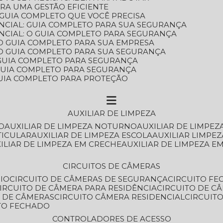
ARA UMA GESTÃO EFICIENTE
 GUIA COMPLETO QUE VOCÊ PRECISA
NCIAL: GUIA COMPLETO PARA SUA SEGURANÇA
NCIAL: O GUIA COMPLETO PARA SEGURANÇA
 O GUIA COMPLETO PARA SUA EMPRESA
: O GUIA COMPLETO PARA SUA SEGURANÇA
: GUIA COMPLETO PARA SEGURANÇA
: GUIA COMPLETO PARA SEGURANÇA
 GUIA COMPLETO PARA PROTEÇÃO
AUXILIAR DE LIMPEZA
O
AUXILIAR DE LIMPEZA NOTURNO
AUXILIAR DE LIMPEZ
TICULAR
AUXILIAR DE LIMPEZA ESCOLA
AUXILIAR LIMPEZ
XILIAR DE LIMPEZA EM CRECHE
AUXILIAR DE LIMPEZA E
CIRCUITOS DE CÂMERAS
IO
CIRCUITO DE CÂMERAS DE SEGURANÇA
CIRCUITO F
CIRCUITO DE CÂMERA PARA RESIDÊNCIA
CIRCUITO DE C
O DE CÂMERAS
CIRCUITO CÂMERA RESIDENCIAL
CIRCUI
ITO FECHADO
CONTROLADORES DE ACESSO