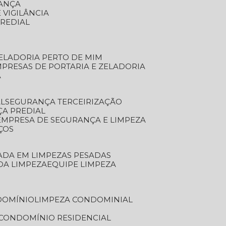
RANÇA
 VIGILÂNCIA
PREDIAL
ZELADORIA PERTO DE MIM
MPRESAS DE PORTARIA E ZELADORIA
A
AL
SEGURANÇA TERCEIRIZAÇÃO
ÇA PREDIAL
EMPRESA DE SEGURANÇA E LIMPEZA
ÇOS
ZADA EM LIMPEZAS PESADAS
 DA LIMPEZA
EQUIPE LIMPEZA
DOMÍNIO
LIMPEZA CONDOMINIAL
 CONDOMÍNIO RESIDENCIAL