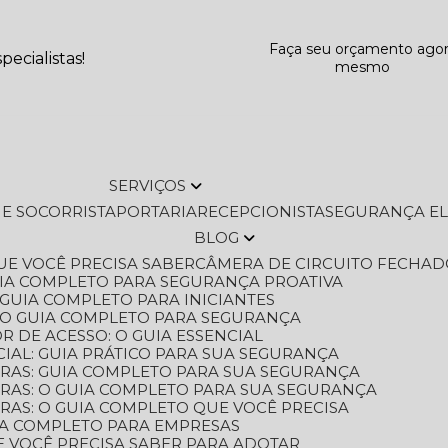
Faça seu orçamento ago
ecialistas!
mesmo
SERVIÇOS
L E SOCORRISTA
PORTARIA
RECEPCIONISTA
SEGURANÇA E
BLOG
QUE VOCÊ PRECISA SABER
CÂMERA DE CIRCUITO FECHAD
GUIA COMPLETO PARA SEGURANÇA PROATIVA
O GUIA COMPLETO PARA INICIANTES
 O GUIA COMPLETO PARA SEGURANÇA
 DE ACESSO: O GUIA ESSENCIAL
IAL: GUIA PRÁTICO PARA SUA SEGURANÇA
ORAS: GUIA COMPLETO PARA SUA SEGURANÇA
ORAS: O GUIA COMPLETO PARA SUA SEGURANÇA
RAS: O GUIA COMPLETO QUE VOCÊ PRECISA
UIA COMPLETO PARA EMPRESAS
E VOCÊ PRECISA SABER PARA ADOTAR