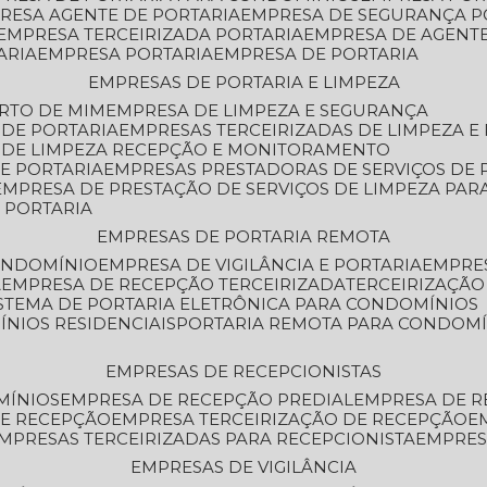
PRESA AGENTE DE PORTARIA
EMPRESA DE SEGURANÇA P
EMPRESA TERCEIRIZADA PORTARIA
EMPRESA DE AGENT
ARIA
EMPRESA PORTARIA
EMPRESA DE PORTARIA
EMPRESAS DE PORTARIA E LIMPEZA
ERTO DE MIM
EMPRESA DE LIMPEZA E SEGURANÇA
 DE PORTARIA
EMPRESAS TERCEIRIZADAS DE LIMPEZA E
S DE LIMPEZA RECEPÇÃO E MONITORAMENTO
DE PORTARIA
EMPRESAS PRESTADORAS DE SERVIÇOS DE 
EMPRESA DE PRESTAÇÃO DE SERVIÇOS DE LIMPEZA PA
E PORTARIA
EMPRESAS DE PORTARIA REMOTA
CONDOMÍNIO
EMPRESA DE VIGILÂNCIA E PORTARIA
EMPRE
A
EMPRESA DE RECEPÇÃO TERCEIRIZADA
TERCEIRIZAÇÃ
ISTEMA DE PORTARIA ELETRÔNICA PARA CONDOMÍNIOS
ÍNIOS RESIDENCIAIS
PORTARIA REMOTA PARA CONDOMÍ
EMPRESAS DE RECEPCIONISTAS
MÍNIOS
EMPRESA DE RECEPÇÃO PREDIAL
EMPRESA DE 
DE RECEPÇÃO
EMPRESA TERCEIRIZAÇÃO DE RECEPÇÃO
EMPRESAS TERCEIRIZADAS PARA RECEPCIONISTA
EMPRE
EMPRESAS DE VIGILÂNCIA