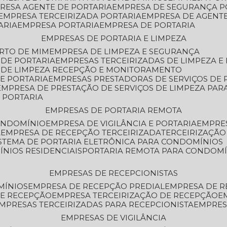
PRESA AGENTE DE PORTARIA
EMPRESA DE SEGURANÇA P
EMPRESA TERCEIRIZADA PORTARIA
EMPRESA DE AGENT
ARIA
EMPRESA PORTARIA
EMPRESA DE PORTARIA
EMPRESAS DE PORTARIA E LIMPEZA
ERTO DE MIM
EMPRESA DE LIMPEZA E SEGURANÇA
 DE PORTARIA
EMPRESAS TERCEIRIZADAS DE LIMPEZA E
S DE LIMPEZA RECEPÇÃO E MONITORAMENTO
DE PORTARIA
EMPRESAS PRESTADORAS DE SERVIÇOS DE 
EMPRESA DE PRESTAÇÃO DE SERVIÇOS DE LIMPEZA PA
E PORTARIA
EMPRESAS DE PORTARIA REMOTA
CONDOMÍNIO
EMPRESA DE VIGILÂNCIA E PORTARIA
EMPRE
A
EMPRESA DE RECEPÇÃO TERCEIRIZADA
TERCEIRIZAÇÃ
ISTEMA DE PORTARIA ELETRÔNICA PARA CONDOMÍNIOS
ÍNIOS RESIDENCIAIS
PORTARIA REMOTA PARA CONDOMÍ
EMPRESAS DE RECEPCIONISTAS
MÍNIOS
EMPRESA DE RECEPÇÃO PREDIAL
EMPRESA DE 
DE RECEPÇÃO
EMPRESA TERCEIRIZAÇÃO DE RECEPÇÃO
EMPRESAS TERCEIRIZADAS PARA RECEPCIONISTA
EMPRE
EMPRESAS DE VIGILÂNCIA