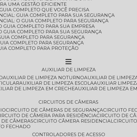
ARA UMA GESTÃO EFICIENTE
 GUIA COMPLETO QUE VOCÊ PRECISA
NCIAL: GUIA COMPLETO PARA SUA SEGURANÇA
NCIAL: O GUIA COMPLETO PARA SEGURANÇA
 O GUIA COMPLETO PARA SUA EMPRESA
: O GUIA COMPLETO PARA SUA SEGURANÇA
: GUIA COMPLETO PARA SEGURANÇA
: GUIA COMPLETO PARA SEGURANÇA
 GUIA COMPLETO PARA PROTEÇÃO
AUXILIAR DE LIMPEZA
O
AUXILIAR DE LIMPEZA NOTURNO
AUXILIAR DE LIMPEZ
TICULAR
AUXILIAR DE LIMPEZA ESCOLA
AUXILIAR LIMPEZ
XILIAR DE LIMPEZA EM CRECHE
AUXILIAR DE LIMPEZA E
CIRCUITOS DE CÂMERAS
IO
CIRCUITO DE CÂMERAS DE SEGURANÇA
CIRCUITO F
CIRCUITO DE CÂMERA PARA RESIDÊNCIA
CIRCUITO DE C
O DE CÂMERAS
CIRCUITO CÂMERA RESIDENCIAL
CIRCUI
ITO FECHADO
CONTROLADORES DE ACESSO