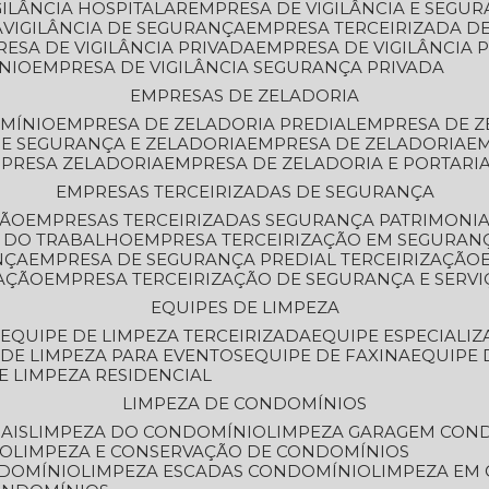
GILÂNCIA HOSPITALAR
EMPRESA DE VIGILÂNCIA E SEGU
A
VIGILÂNCIA DE SEGURANÇA
EMPRESA TERCEIRIZADA DE
RESA DE VIGILÂNCIA PRIVADA
EMPRESA DE VIGILÂNCIA 
ÔNIO
EMPRESA DE VIGILÂNCIA SEGURANÇA PRIVADA
EMPRESAS DE ZELADORIA
OMÍNIO
EMPRESA DE ZELADORIA PREDIAL
EMPRESA DE 
DE SEGURANÇA E ZELADORIA
EMPRESA DE ZELADORIA
E
MPRESA ZELADORIA
EMPRESA DE ZELADORIA E PORTARI
EMPRESAS TERCEIRIZADAS DE SEGURANÇA
ÇÃO
EMPRESAS TERCEIRIZADAS SEGURANÇA PATRIMONI
A DO TRABALHO
EMPRESA TERCEIRIZAÇÃO EM SEGURAN
NÇA
EMPRESA DE SEGURANÇA PREDIAL TERCEIRIZAÇÃO
ZAÇÃO
EMPRESA TERCEIRIZAÇÃO DE SEGURANÇA E SERVI
EQUIPES DE LIMPEZA
A
EQUIPE DE LIMPEZA TERCEIRIZADA
EQUIPE ESPECIALI
E DE LIMPEZA PARA EVENTOS
EQUIPE DE FAXINA
EQUIPE
DE LIMPEZA RESIDENCIAL
LIMPEZA DE CONDOMÍNIOS
AIS
LIMPEZA DO CONDOMÍNIO
LIMPEZA GARAGEM CON
IO
LIMPEZA E CONSERVAÇÃO DE CONDOMÍNIOS
NDOMÍNIO
LIMPEZA ESCADAS CONDOMÍNIO
LIMPEZA EM