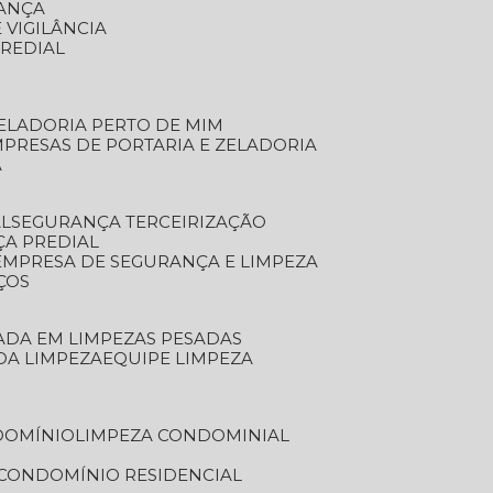
RANÇA
 VIGILÂNCIA
PREDIAL
ZELADORIA PERTO DE MIM
MPRESAS DE PORTARIA E ZELADORIA
A
AL
SEGURANÇA TERCEIRIZAÇÃO
ÇA PREDIAL
EMPRESA DE SEGURANÇA E LIMPEZA
ÇOS
ZADA EM LIMPEZAS PESADAS
 DA LIMPEZA
EQUIPE LIMPEZA
DOMÍNIO
LIMPEZA CONDOMINIAL
 CONDOMÍNIO RESIDENCIAL