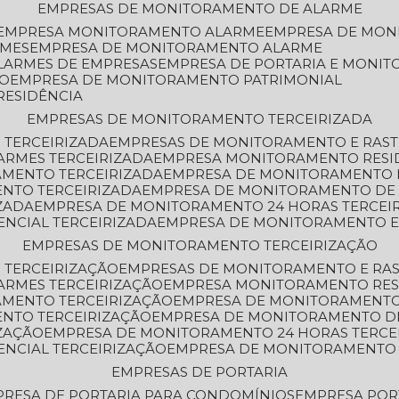
EMPRESAS DE MONITORAMENTO DE ALARME
EMPRESA MONITORAMENTO ALARME
EMPRESA DE MO
RMES
EMPRESA DE MONITORAMENTO ALARME
LARMES DE EMPRESAS
EMPRESA DE PORTARIA E MONI
TO
EMPRESA DE MONITORAMENTO PATRIMONIAL
RESIDÊNCIA
EMPRESAS DE MONITORAMENTO TERCEIRIZADA
 TERCEIRIZADA
EMPRESAS DE MONITORAMENTO E RAS
ARMES TERCEIRIZADA
EMPRESA MONITORAMENTO RESI
AMENTO TERCEIRIZADA
EMPRESA DE MONITORAMENTO 
ENTO TERCEIRIZADA
EMPRESA DE MONITORAMENTO DE
ZADA
EMPRESA DE MONITORAMENTO 24 HORAS TERCEI
ENCIAL TERCEIRIZADA
EMPRESA DE MONITORAMENTO E
EMPRESAS DE MONITORAMENTO TERCEIRIZAÇÃO
 TERCEIRIZAÇÃO
EMPRESAS DE MONITORAMENTO E RA
ARMES TERCEIRIZAÇÃO
EMPRESA MONITORAMENTO RES
AMENTO TERCEIRIZAÇÃO
EMPRESA DE MONITORAMENTO
ENTO TERCEIRIZAÇÃO
EMPRESA DE MONITORAMENTO D
ZAÇÃO
EMPRESA DE MONITORAMENTO 24 HORAS TERCE
ENCIAL TERCEIRIZAÇÃO
EMPRESA DE MONITORAMENTO 
EMPRESAS DE PORTARIA
PRESA DE PORTARIA PARA CONDOMÍNIOS
EMPRESA POR