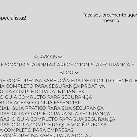
Faça seu orçamento ago
ecialistas!
mesmo
SERVIÇOS
L E SOCORRISTA
PORTARIA
RECEPCIONISTA
SEGURANÇA E
BLOG
QUE VOCÊ PRECISA SABER
CÂMERA DE CIRCUITO FECHAD
GUIA COMPLETO PARA SEGURANÇA PROATIVA
O GUIA COMPLETO PARA INICIANTES
 O GUIA COMPLETO PARA SEGURANÇA
 DE ACESSO: O GUIA ESSENCIAL
IAL: GUIA PRÁTICO PARA SUA SEGURANÇA
ORAS: GUIA COMPLETO PARA SUA SEGURANÇA
ORAS: O GUIA COMPLETO PARA SUA SEGURANÇA
RAS: O GUIA COMPLETO QUE VOCÊ PRECISA
UIA COMPLETO PARA EMPRESAS
E VOCÊ PRECISA SABER PARA ADOTAR