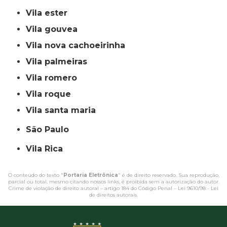
vila ester
vila gouvea
vila nova cachoeirinha
vila palmeiras
vila romero
vila roque
vila santa maria
São Paulo
Vila Rica
O conteúdo do texto "
Portaria Eletrônica
" é de direito reservado. Sua reprodução,
parcial ou total, mesmo citando nossos links, é proibida sem a autorização do autor.
Crime de violação de direito autoral – artigo 184 do Código Penal –
Lei 9610/98 - Lei
de direitos autorais
.