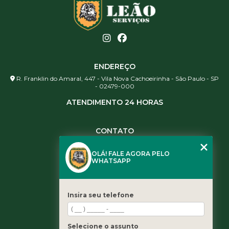
ENDEREÇO
R. Franklin do Amaral, 447 - Vila Nova Cachoeirinha - São Paulo - SP
- 02479-000
ATENDIMENTO 24 HORAS
CONTATO
(11) 3984-0344
OLÁ! FALE AGORA PELO
(11) 3461-5871
WHATSAPP
(11) 3984-0344
contato@leaoservicos.com.br
Insira seu telefone
MENU
Home
Selecione o assunto