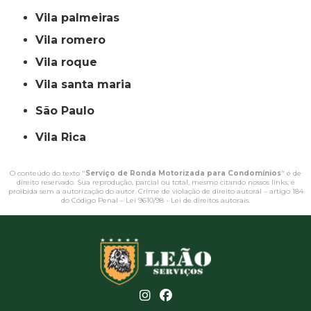
vila palmeiras
vila romero
vila roque
vila santa maria
São Paulo
Vila Rica
O conteúdo do texto "
Serviço de Ronda Motorizada para Condomínios
" é de
direito reservado. Sua reprodução, parcial ou total, mesmo citando nossos links, é
proibida sem a autorização do autor. Crime de violação de direito autoral – artigo 184
do Código Penal –
Lei 9610/98 - Lei de direitos autorais
.