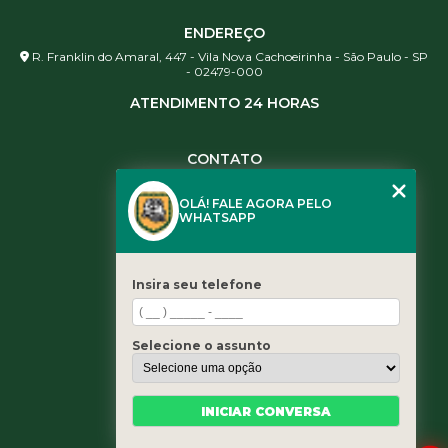
ENDEREÇO
R. Franklin do Amaral, 447 - Vila Nova Cachoeirinha - São Paulo - SP
- 02479-000
ATENDIMENTO 24 HORAS
CONTATO
(11) 3984-0344
OLÁ! FALE AGORA PELO
(11) 3461-5871
WHATSAPP
(11) 3984-0344
contato@leaoservicos.com.br
Insira seu telefone
MENU
Home
Selecione o assunto
Quem somos
Serviços
Blog
INICIAR CONVERSA
Contato