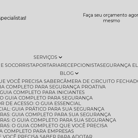
Faça seu orçamento ago
ecialistas!
mesmo
SERVIÇOS
L E SOCORRISTA
PORTARIA
RECEPCIONISTA
SEGURANÇA E
BLOG
QUE VOCÊ PRECISA SABER
CÂMERA DE CIRCUITO FECHAD
GUIA COMPLETO PARA SEGURANÇA PROATIVA
O GUIA COMPLETO PARA INICIANTES
 O GUIA COMPLETO PARA SEGURANÇA
 DE ACESSO: O GUIA ESSENCIAL
IAL: GUIA PRÁTICO PARA SUA SEGURANÇA
ORAS: GUIA COMPLETO PARA SUA SEGURANÇA
ORAS: O GUIA COMPLETO PARA SUA SEGURANÇA
RAS: O GUIA COMPLETO QUE VOCÊ PRECISA
UIA COMPLETO PARA EMPRESAS
E VOCÊ PRECISA SABER PARA ADOTAR