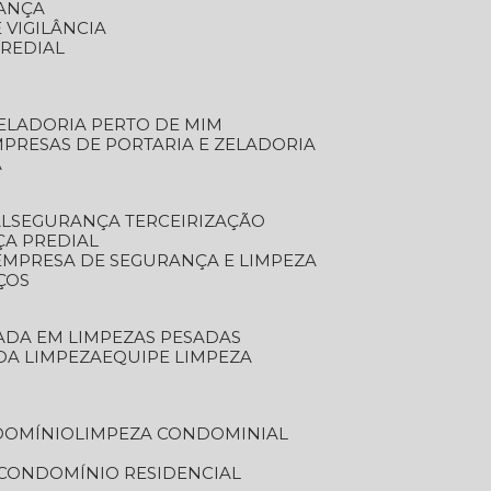
RANÇA
 VIGILÂNCIA
PREDIAL
ZELADORIA PERTO DE MIM
MPRESAS DE PORTARIA E ZELADORIA
A
AL
SEGURANÇA TERCEIRIZAÇÃO
ÇA PREDIAL
EMPRESA DE SEGURANÇA E LIMPEZA
ÇOS
ZADA EM LIMPEZAS PESADAS
 DA LIMPEZA
EQUIPE LIMPEZA
DOMÍNIO
LIMPEZA CONDOMINIAL
 CONDOMÍNIO RESIDENCIAL