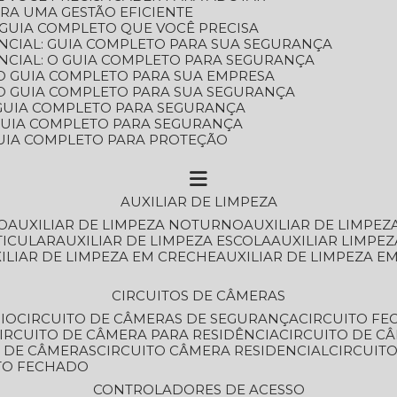
ARA UMA GESTÃO EFICIENTE
 GUIA COMPLETO QUE VOCÊ PRECISA
NCIAL: GUIA COMPLETO PARA SUA SEGURANÇA
NCIAL: O GUIA COMPLETO PARA SEGURANÇA
 O GUIA COMPLETO PARA SUA EMPRESA
: O GUIA COMPLETO PARA SUA SEGURANÇA
: GUIA COMPLETO PARA SEGURANÇA
: GUIA COMPLETO PARA SEGURANÇA
 GUIA COMPLETO PARA PROTEÇÃO
AUXILIAR DE LIMPEZA
O
AUXILIAR DE LIMPEZA NOTURNO
AUXILIAR DE LIMPEZ
TICULAR
AUXILIAR DE LIMPEZA ESCOLA
AUXILIAR LIMPEZ
XILIAR DE LIMPEZA EM CRECHE
AUXILIAR DE LIMPEZA E
CIRCUITOS DE CÂMERAS
IO
CIRCUITO DE CÂMERAS DE SEGURANÇA
CIRCUITO F
CIRCUITO DE CÂMERA PARA RESIDÊNCIA
CIRCUITO DE C
O DE CÂMERAS
CIRCUITO CÂMERA RESIDENCIAL
CIRCUI
ITO FECHADO
CONTROLADORES DE ACESSO