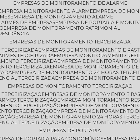
EMPRESAS DE MONITORAMENTO DE ALARME
EMPRESA MONITORAMENTO ALARME
EMPRESA DE MO
RMES
EMPRESA DE MONITORAMENTO ALARME
LARMES DE EMPRESAS
EMPRESA DE PORTARIA E MONI
TO
EMPRESA DE MONITORAMENTO PATRIMONIAL
RESIDÊNCIA
EMPRESAS DE MONITORAMENTO TERCEIRIZADA
 TERCEIRIZADA
EMPRESAS DE MONITORAMENTO E RAS
ARMES TERCEIRIZADA
EMPRESA MONITORAMENTO RESI
AMENTO TERCEIRIZADA
EMPRESA DE MONITORAMENTO 
ENTO TERCEIRIZADA
EMPRESA DE MONITORAMENTO DE
ZADA
EMPRESA DE MONITORAMENTO 24 HORAS TERCEI
ENCIAL TERCEIRIZADA
EMPRESA DE MONITORAMENTO E
EMPRESAS DE MONITORAMENTO TERCEIRIZAÇÃO
 TERCEIRIZAÇÃO
EMPRESAS DE MONITORAMENTO E RA
ARMES TERCEIRIZAÇÃO
EMPRESA MONITORAMENTO RES
AMENTO TERCEIRIZAÇÃO
EMPRESA DE MONITORAMENTO
ENTO TERCEIRIZAÇÃO
EMPRESA DE MONITORAMENTO D
ZAÇÃO
EMPRESA DE MONITORAMENTO 24 HORAS TERCE
ENCIAL TERCEIRIZAÇÃO
EMPRESA DE MONITORAMENTO 
EMPRESAS DE PORTARIA
PRESA DE PORTARIA PARA CONDOMÍNIOS
EMPRESA POR