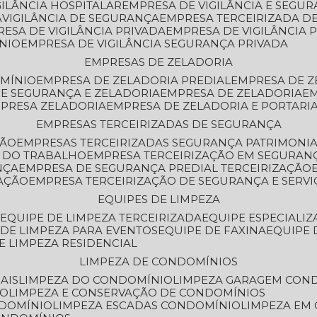
GILÂNCIA HOSPITALAR
EMPRESA DE VIGILÂNCIA E SEGU
A
VIGILÂNCIA DE SEGURANÇA
EMPRESA TERCEIRIZADA DE
RESA DE VIGILÂNCIA PRIVADA
EMPRESA DE VIGILÂNCIA 
ÔNIO
EMPRESA DE VIGILÂNCIA SEGURANÇA PRIVADA
EMPRESAS DE ZELADORIA
OMÍNIO
EMPRESA DE ZELADORIA PREDIAL
EMPRESA DE 
DE SEGURANÇA E ZELADORIA
EMPRESA DE ZELADORIA
E
MPRESA ZELADORIA
EMPRESA DE ZELADORIA E PORTARI
EMPRESAS TERCEIRIZADAS DE SEGURANÇA
ÇÃO
EMPRESAS TERCEIRIZADAS SEGURANÇA PATRIMONI
A DO TRABALHO
EMPRESA TERCEIRIZAÇÃO EM SEGURAN
NÇA
EMPRESA DE SEGURANÇA PREDIAL TERCEIRIZAÇÃO
ZAÇÃO
EMPRESA TERCEIRIZAÇÃO DE SEGURANÇA E SERVI
EQUIPES DE LIMPEZA
A
EQUIPE DE LIMPEZA TERCEIRIZADA
EQUIPE ESPECIALI
E DE LIMPEZA PARA EVENTOS
EQUIPE DE FAXINA
EQUIPE
DE LIMPEZA RESIDENCIAL
LIMPEZA DE CONDOMÍNIOS
AIS
LIMPEZA DO CONDOMÍNIO
LIMPEZA GARAGEM CON
IO
LIMPEZA E CONSERVAÇÃO DE CONDOMÍNIOS
NDOMÍNIO
LIMPEZA ESCADAS CONDOMÍNIO
LIMPEZA EM