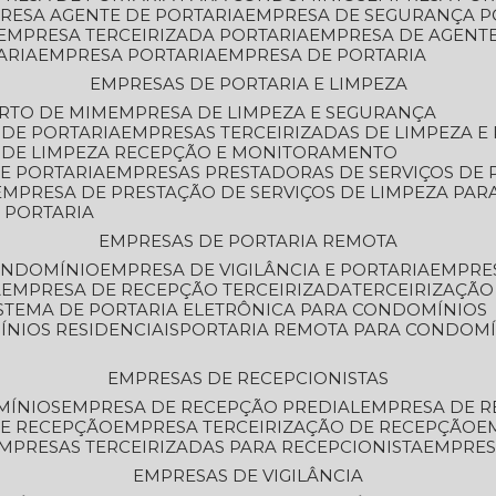
PRESA AGENTE DE PORTARIA
EMPRESA DE SEGURANÇA P
EMPRESA TERCEIRIZADA PORTARIA
EMPRESA DE AGENT
ARIA
EMPRESA PORTARIA
EMPRESA DE PORTARIA
EMPRESAS DE PORTARIA E LIMPEZA
ERTO DE MIM
EMPRESA DE LIMPEZA E SEGURANÇA
 DE PORTARIA
EMPRESAS TERCEIRIZADAS DE LIMPEZA E
S DE LIMPEZA RECEPÇÃO E MONITORAMENTO
DE PORTARIA
EMPRESAS PRESTADORAS DE SERVIÇOS DE 
EMPRESA DE PRESTAÇÃO DE SERVIÇOS DE LIMPEZA PA
E PORTARIA
EMPRESAS DE PORTARIA REMOTA
CONDOMÍNIO
EMPRESA DE VIGILÂNCIA E PORTARIA
EMPRE
A
EMPRESA DE RECEPÇÃO TERCEIRIZADA
TERCEIRIZAÇÃ
ISTEMA DE PORTARIA ELETRÔNICA PARA CONDOMÍNIOS
ÍNIOS RESIDENCIAIS
PORTARIA REMOTA PARA CONDOMÍ
EMPRESAS DE RECEPCIONISTAS
MÍNIOS
EMPRESA DE RECEPÇÃO PREDIAL
EMPRESA DE 
DE RECEPÇÃO
EMPRESA TERCEIRIZAÇÃO DE RECEPÇÃO
EMPRESAS TERCEIRIZADAS PARA RECEPCIONISTA
EMPRE
EMPRESAS DE VIGILÂNCIA