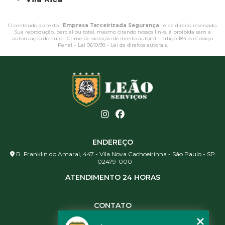
O conteúdo do texto "
Empresa Terceirizada Segurança
" é de direito reservado.
Sua reprodução, parcial ou total, mesmo citando nossos links, é proibida sem a
autorização do autor. Crime de violação de direito autoral – artigo 184 do Código
Penal –
Lei 9610/98 - Lei de direitos autorais
.
ENDEREÇO
R. Franklin do Amaral, 447 - Vila Nova Cachoeirinha - São Paulo - SP
- 02479-000
ATENDIMENTO 24 HORAS
CONTATO
(11) 3984-0344