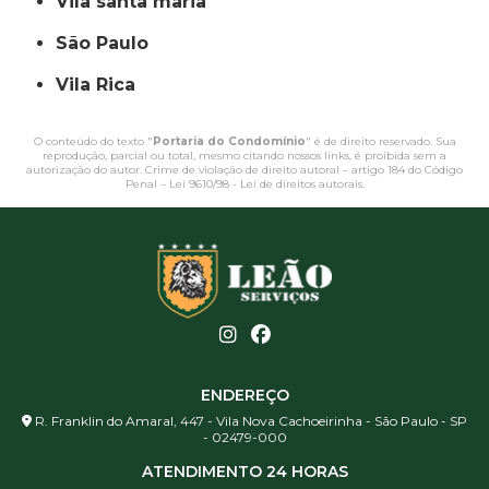
vila santa maria
São Paulo
Vila Rica
O conteúdo do texto "
Portaria do Condomínio
" é de direito reservado. Sua
reprodução, parcial ou total, mesmo citando nossos links, é proibida sem a
autorização do autor. Crime de violação de direito autoral – artigo 184 do Código
Penal –
Lei 9610/98 - Lei de direitos autorais
.
ENDEREÇO
R. Franklin do Amaral, 447 - Vila Nova Cachoeirinha - São Paulo - SP
- 02479-000
ATENDIMENTO 24 HORAS