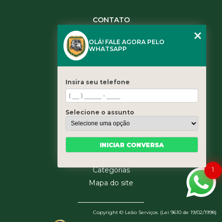
CONTATO
(11) 3984-0344
OLÁ! FALE AGORA PELO
(11) 3461-5871
WHATSAPP
(11) 3984-0344
contato@leaoservicos.com.br
Insira seu telefone
MENU
Home
Selecione o assunto
Quem somos
Serviços
Blog
INICIAR CONVERSA
Contato
Categorias
1
Mapa do site
Copyright © Leão Serviços. (Lei 9610 de 19/02/1998)