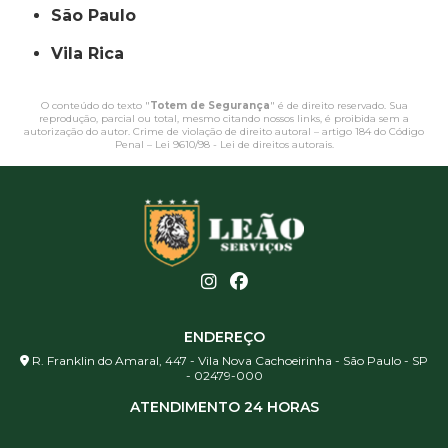
São Paulo
Vila Rica
O conteúdo do texto "
Totem de Segurança
" é de direito reservado. Sua
reprodução, parcial ou total, mesmo citando nossos links, é proibida sem a
autorização do autor. Crime de violação de direito autoral – artigo 184 do Código
Penal –
Lei 9610/98 - Lei de direitos autorais
.
ENDEREÇO
R. Franklin do Amaral, 447 - Vila Nova Cachoeirinha - São Paulo - SP
- 02479-000
ATENDIMENTO 24 HORAS