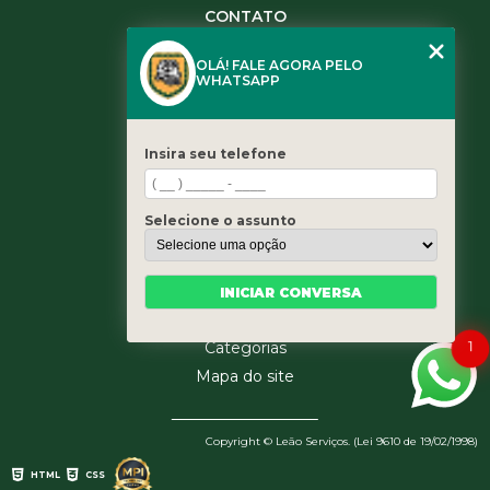
CONTATO
(11) 3984-0344
OLÁ! FALE AGORA PELO
(11) 3461-5871
WHATSAPP
(11) 3984-0344
contato@leaoservicos.com.br
Insira seu telefone
MENU
Home
Selecione o assunto
Quem somos
Serviços
Blog
INICIAR CONVERSA
Contato
1
Categorias
Mapa do site
Copyright © Leão Serviços. (Lei 9610 de 19/02/1998)
HTML
CSS