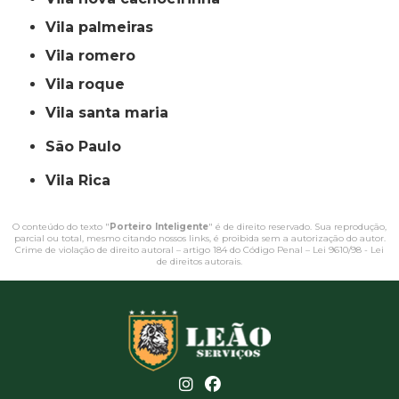
vila palmeiras
vila romero
vila roque
vila santa maria
São Paulo
Vila Rica
O conteúdo do texto "
Porteiro Inteligente
" é de direito reservado. Sua reprodução,
parcial ou total, mesmo citando nossos links, é proibida sem a autorização do autor.
Crime de violação de direito autoral – artigo 184 do Código Penal –
Lei 9610/98 - Lei
de direitos autorais
.