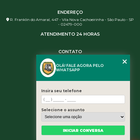
ENDEREÇO
R. Franklin do Amaral, 447 - Vila Nova Cachoeirinha - São Paulo - SP
- 02479-000
ATENDIMENTO 24 HORAS
CONTATO
(11) 3984-0344
OLÁ! FALE AGORA PELO
(11) 3461-5871
WHATSAPP
(11) 3984-0344
contato@leaoservicos.com.br
Insira seu telefone
MENU
Home
Selecione o assunto
Quem somos
Serviços
Blog
INICIAR CONVERSA
Contato