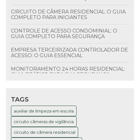
CIRCUITO DE CÂMERA RESIDENCIAL: O GUIA
COMPLETO PARA INICIANTES
CONTROLE DE ACESSO CONDOMINIAL: O
GUIA COMPLETO PARA SEGURANÇA
EMPRESA TERCEIRIZADA CONTROLADOR DE
ACESSO: O GUIA ESSENCIAL
MONITORAMENTO 24 HORAS RESIDENCIAL:
GUIA PRÁTICO PARA SUA SEGURANÇA
MONITORAMENTO RESIDENCIAL 24 HORAS:
GUIA COMPLETO PARA SUA SEGURANÇA
TAGS
MONITORAMENTO RESIDENCIAL 24 HORAS:
auxiliar de limpeza em escola
O GUIA COMPLETO PARA SUA SEGURANÇA
circuito câmeras de vigilância
MONITORAMENTO RESIDENCIAL 24 HORAS:
O GUIA COMPLETO QUE VOCÊ PRECISA
circuito de câmera residencial