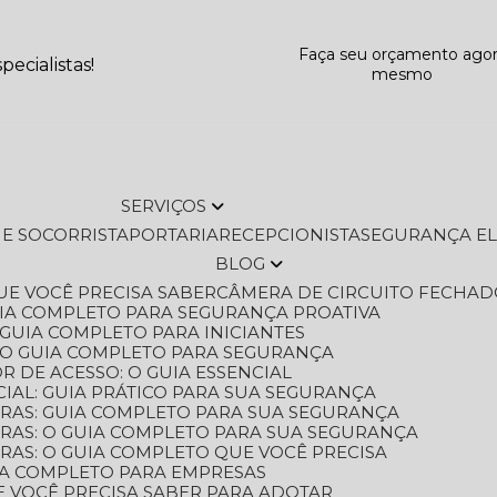
Faça seu orçamento ago
ecialistas!
mesmo
SERVIÇOS
L E SOCORRISTA
PORTARIA
RECEPCIONISTA
SEGURANÇA E
BLOG
QUE VOCÊ PRECISA SABER
CÂMERA DE CIRCUITO FECHAD
GUIA COMPLETO PARA SEGURANÇA PROATIVA
O GUIA COMPLETO PARA INICIANTES
 O GUIA COMPLETO PARA SEGURANÇA
 DE ACESSO: O GUIA ESSENCIAL
IAL: GUIA PRÁTICO PARA SUA SEGURANÇA
ORAS: GUIA COMPLETO PARA SUA SEGURANÇA
ORAS: O GUIA COMPLETO PARA SUA SEGURANÇA
RAS: O GUIA COMPLETO QUE VOCÊ PRECISA
UIA COMPLETO PARA EMPRESAS
E VOCÊ PRECISA SABER PARA ADOTAR