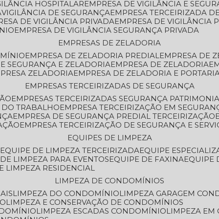
GILÂNCIA HOSPITALAR
EMPRESA DE VIGILÂNCIA E SEGU
A
VIGILÂNCIA DE SEGURANÇA
EMPRESA TERCEIRIZADA DE
RESA DE VIGILÂNCIA PRIVADA
EMPRESA DE VIGILÂNCIA 
ÔNIO
EMPRESA DE VIGILÂNCIA SEGURANÇA PRIVADA
EMPRESAS DE ZELADORIA
OMÍNIO
EMPRESA DE ZELADORIA PREDIAL
EMPRESA DE 
DE SEGURANÇA E ZELADORIA
EMPRESA DE ZELADORIA
E
MPRESA ZELADORIA
EMPRESA DE ZELADORIA E PORTARI
EMPRESAS TERCEIRIZADAS DE SEGURANÇA
ÇÃO
EMPRESAS TERCEIRIZADAS SEGURANÇA PATRIMONI
A DO TRABALHO
EMPRESA TERCEIRIZAÇÃO EM SEGURAN
NÇA
EMPRESA DE SEGURANÇA PREDIAL TERCEIRIZAÇÃO
ZAÇÃO
EMPRESA TERCEIRIZAÇÃO DE SEGURANÇA E SERVI
EQUIPES DE LIMPEZA
A
EQUIPE DE LIMPEZA TERCEIRIZADA
EQUIPE ESPECIALI
E DE LIMPEZA PARA EVENTOS
EQUIPE DE FAXINA
EQUIPE
DE LIMPEZA RESIDENCIAL
LIMPEZA DE CONDOMÍNIOS
AIS
LIMPEZA DO CONDOMÍNIO
LIMPEZA GARAGEM CON
IO
LIMPEZA E CONSERVAÇÃO DE CONDOMÍNIOS
NDOMÍNIO
LIMPEZA ESCADAS CONDOMÍNIO
LIMPEZA EM