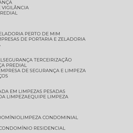
RANÇA
 VIGILÂNCIA
PREDIAL
ZELADORIA PERTO DE MIM
MPRESAS DE PORTARIA E ZELADORIA
A
AL
SEGURANÇA TERCEIRIZAÇÃO
ÇA PREDIAL
EMPRESA DE SEGURANÇA E LIMPEZA
ÇOS
ZADA EM LIMPEZAS PESADAS
 DA LIMPEZA
EQUIPE LIMPEZA
DOMÍNIO
LIMPEZA CONDOMINIAL
 CONDOMÍNIO RESIDENCIAL