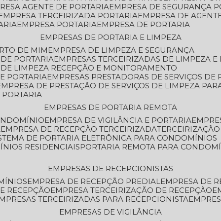
PRESA AGENTE DE PORTARIA
EMPRESA DE SEGURANÇA P
EMPRESA TERCEIRIZADA PORTARIA
EMPRESA DE AGENT
ARIA
EMPRESA PORTARIA
EMPRESA DE PORTARIA
EMPRESAS DE PORTARIA E LIMPEZA
ERTO DE MIM
EMPRESA DE LIMPEZA E SEGURANÇA
 DE PORTARIA
EMPRESAS TERCEIRIZADAS DE LIMPEZA E
S DE LIMPEZA RECEPÇÃO E MONITORAMENTO
DE PORTARIA
EMPRESAS PRESTADORAS DE SERVIÇOS DE 
EMPRESA DE PRESTAÇÃO DE SERVIÇOS DE LIMPEZA PA
E PORTARIA
EMPRESAS DE PORTARIA REMOTA
CONDOMÍNIO
EMPRESA DE VIGILÂNCIA E PORTARIA
EMPRE
A
EMPRESA DE RECEPÇÃO TERCEIRIZADA
TERCEIRIZAÇÃ
ISTEMA DE PORTARIA ELETRÔNICA PARA CONDOMÍNIOS
ÍNIOS RESIDENCIAIS
PORTARIA REMOTA PARA CONDOMÍ
EMPRESAS DE RECEPCIONISTAS
MÍNIOS
EMPRESA DE RECEPÇÃO PREDIAL
EMPRESA DE 
DE RECEPÇÃO
EMPRESA TERCEIRIZAÇÃO DE RECEPÇÃO
EMPRESAS TERCEIRIZADAS PARA RECEPCIONISTA
EMPRE
EMPRESAS DE VIGILÂNCIA