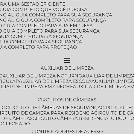
ARA UMA GESTÃO EFICIENTE
 GUIA COMPLETO QUE VOCÊ PRECISA
NCIAL: GUIA COMPLETO PARA SUA SEGURANÇA
NCIAL: O GUIA COMPLETO PARA SEGURANÇA
 O GUIA COMPLETO PARA SUA EMPRESA
: O GUIA COMPLETO PARA SUA SEGURANÇA
: GUIA COMPLETO PARA SEGURANÇA
: GUIA COMPLETO PARA SEGURANÇA
 GUIA COMPLETO PARA PROTEÇÃO
AUXILIAR DE LIMPEZA
O
AUXILIAR DE LIMPEZA NOTURNO
AUXILIAR DE LIMPEZ
TICULAR
AUXILIAR DE LIMPEZA ESCOLA
AUXILIAR LIMPEZ
XILIAR DE LIMPEZA EM CRECHE
AUXILIAR DE LIMPEZA E
CIRCUITOS DE CÂMERAS
IO
CIRCUITO DE CÂMERAS DE SEGURANÇA
CIRCUITO F
CIRCUITO DE CÂMERA PARA RESIDÊNCIA
CIRCUITO DE C
O DE CÂMERAS
CIRCUITO CÂMERA RESIDENCIAL
CIRCUI
ITO FECHADO
CONTROLADORES DE ACESSO