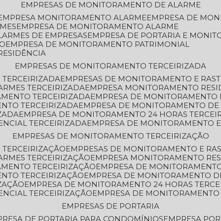
EMPRESAS DE MONITORAMENTO DE ALARME
EMPRESA MONITORAMENTO ALARME
EMPRESA DE MO
RMES
EMPRESA DE MONITORAMENTO ALARME
LARMES DE EMPRESAS
EMPRESA DE PORTARIA E MONI
TO
EMPRESA DE MONITORAMENTO PATRIMONIAL
RESIDÊNCIA
EMPRESAS DE MONITORAMENTO TERCEIRIZADA
 TERCEIRIZADA
EMPRESAS DE MONITORAMENTO E RAS
ARMES TERCEIRIZADA
EMPRESA MONITORAMENTO RESI
AMENTO TERCEIRIZADA
EMPRESA DE MONITORAMENTO 
ENTO TERCEIRIZADA
EMPRESA DE MONITORAMENTO DE
ZADA
EMPRESA DE MONITORAMENTO 24 HORAS TERCEI
ENCIAL TERCEIRIZADA
EMPRESA DE MONITORAMENTO E
EMPRESAS DE MONITORAMENTO TERCEIRIZAÇÃO
 TERCEIRIZAÇÃO
EMPRESAS DE MONITORAMENTO E RA
ARMES TERCEIRIZAÇÃO
EMPRESA MONITORAMENTO RES
AMENTO TERCEIRIZAÇÃO
EMPRESA DE MONITORAMENTO
ENTO TERCEIRIZAÇÃO
EMPRESA DE MONITORAMENTO D
ZAÇÃO
EMPRESA DE MONITORAMENTO 24 HORAS TERCE
ENCIAL TERCEIRIZAÇÃO
EMPRESA DE MONITORAMENTO 
EMPRESAS DE PORTARIA
PRESA DE PORTARIA PARA CONDOMÍNIOS
EMPRESA POR