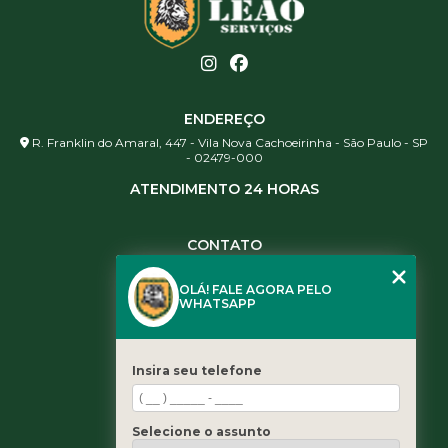
ENDEREÇO
R. Franklin do Amaral, 447 - Vila Nova Cachoeirinha - São Paulo - SP
- 02479-000
ATENDIMENTO 24 HORAS
CONTATO
(11) 3984-0344
OLÁ! FALE AGORA PELO
(11) 3461-5871
WHATSAPP
(11) 3984-0344
contato@leaoservicos.com.br
Insira seu telefone
MENU
Home
Selecione o assunto
Quem somos