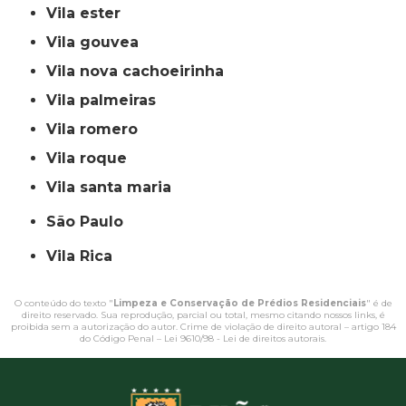
vila ester
vila gouvea
vila nova cachoeirinha
vila palmeiras
vila romero
vila roque
vila santa maria
São Paulo
Vila Rica
O conteúdo do texto "
Limpeza e Conservação de Prédios Residenciais
" é de
direito reservado. Sua reprodução, parcial ou total, mesmo citando nossos links, é
proibida sem a autorização do autor. Crime de violação de direito autoral – artigo 184
do Código Penal –
Lei 9610/98 - Lei de direitos autorais
.