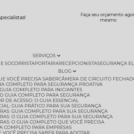
Faça seu orçamento ago
ecialistas!
mesmo
SERVIÇOS
L E SOCORRISTA
PORTARIA
RECEPCIONISTA
SEGURANÇA E
BLOG
QUE VOCÊ PRECISA SABER
CÂMERA DE CIRCUITO FECHAD
GUIA COMPLETO PARA SEGURANÇA PROATIVA
O GUIA COMPLETO PARA INICIANTES
 O GUIA COMPLETO PARA SEGURANÇA
 DE ACESSO: O GUIA ESSENCIAL
IAL: GUIA PRÁTICO PARA SUA SEGURANÇA
ORAS: GUIA COMPLETO PARA SUA SEGURANÇA
ORAS: O GUIA COMPLETO PARA SUA SEGURANÇA
RAS: O GUIA COMPLETO QUE VOCÊ PRECISA
UIA COMPLETO PARA EMPRESAS
E VOCÊ PRECISA SABER PARA ADOTAR