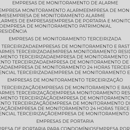
EMPRESAS DE MONITORAMENTO DE ALARME
EMPRESA MONITORAMENTO ALARME
EMPRESA DE MO
RMES
EMPRESA DE MONITORAMENTO ALARME
LARMES DE EMPRESAS
EMPRESA DE PORTARIA E MONI
TO
EMPRESA DE MONITORAMENTO PATRIMONIAL
RESIDÊNCIA
EMPRESAS DE MONITORAMENTO TERCEIRIZADA
 TERCEIRIZADA
EMPRESAS DE MONITORAMENTO E RAS
ARMES TERCEIRIZADA
EMPRESA MONITORAMENTO RESI
AMENTO TERCEIRIZADA
EMPRESA DE MONITORAMENTO 
ENTO TERCEIRIZADA
EMPRESA DE MONITORAMENTO DE
ZADA
EMPRESA DE MONITORAMENTO 24 HORAS TERCEI
ENCIAL TERCEIRIZADA
EMPRESA DE MONITORAMENTO E
EMPRESAS DE MONITORAMENTO TERCEIRIZAÇÃO
 TERCEIRIZAÇÃO
EMPRESAS DE MONITORAMENTO E RA
ARMES TERCEIRIZAÇÃO
EMPRESA MONITORAMENTO RES
AMENTO TERCEIRIZAÇÃO
EMPRESA DE MONITORAMENTO
ENTO TERCEIRIZAÇÃO
EMPRESA DE MONITORAMENTO D
ZAÇÃO
EMPRESA DE MONITORAMENTO 24 HORAS TERCE
ENCIAL TERCEIRIZAÇÃO
EMPRESA DE MONITORAMENTO 
EMPRESAS DE PORTARIA
PRESA DE PORTARIA PARA CONDOMÍNIOS
EMPRESA POR