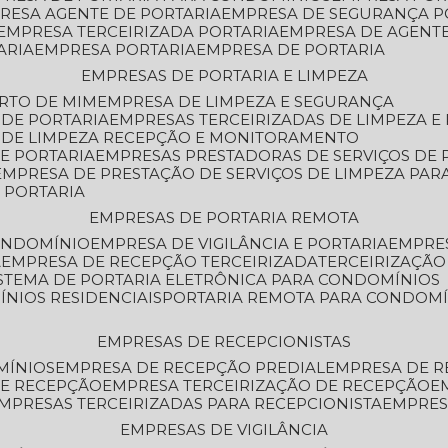
PRESA AGENTE DE PORTARIA
EMPRESA DE SEGURANÇA P
EMPRESA TERCEIRIZADA PORTARIA
EMPRESA DE AGENT
ARIA
EMPRESA PORTARIA
EMPRESA DE PORTARIA
EMPRESAS DE PORTARIA E LIMPEZA
ERTO DE MIM
EMPRESA DE LIMPEZA E SEGURANÇA
 DE PORTARIA
EMPRESAS TERCEIRIZADAS DE LIMPEZA E
S DE LIMPEZA RECEPÇÃO E MONITORAMENTO
DE PORTARIA
EMPRESAS PRESTADORAS DE SERVIÇOS DE 
EMPRESA DE PRESTAÇÃO DE SERVIÇOS DE LIMPEZA PA
E PORTARIA
EMPRESAS DE PORTARIA REMOTA
CONDOMÍNIO
EMPRESA DE VIGILÂNCIA E PORTARIA
EMPRE
A
EMPRESA DE RECEPÇÃO TERCEIRIZADA
TERCEIRIZAÇÃ
ISTEMA DE PORTARIA ELETRÔNICA PARA CONDOMÍNIOS
ÍNIOS RESIDENCIAIS
PORTARIA REMOTA PARA CONDOMÍ
EMPRESAS DE RECEPCIONISTAS
MÍNIOS
EMPRESA DE RECEPÇÃO PREDIAL
EMPRESA DE 
DE RECEPÇÃO
EMPRESA TERCEIRIZAÇÃO DE RECEPÇÃO
EMPRESAS TERCEIRIZADAS PARA RECEPCIONISTA
EMPRE
EMPRESAS DE VIGILÂNCIA