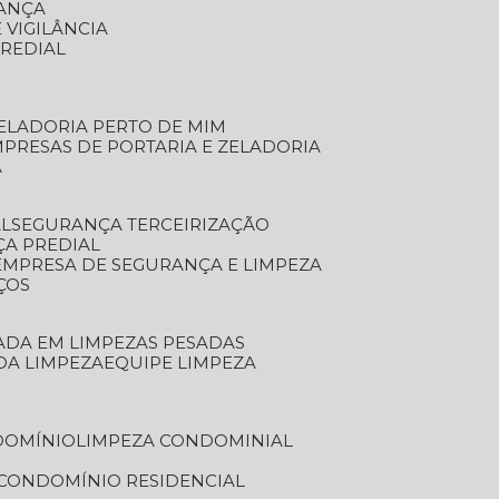
RANÇA
 VIGILÂNCIA
PREDIAL
ZELADORIA PERTO DE MIM
MPRESAS DE PORTARIA E ZELADORIA
A
AL
SEGURANÇA TERCEIRIZAÇÃO
ÇA PREDIAL
EMPRESA DE SEGURANÇA E LIMPEZA
ÇOS
ZADA EM LIMPEZAS PESADAS
 DA LIMPEZA
EQUIPE LIMPEZA
DOMÍNIO
LIMPEZA CONDOMINIAL
 CONDOMÍNIO RESIDENCIAL