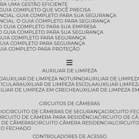
ARA UMA GESTÃO EFICIENTE
 GUIA COMPLETO QUE VOCÊ PRECISA
NCIAL: GUIA COMPLETO PARA SUA SEGURANÇA
NCIAL: O GUIA COMPLETO PARA SEGURANÇA
 O GUIA COMPLETO PARA SUA EMPRESA
: O GUIA COMPLETO PARA SUA SEGURANÇA
: GUIA COMPLETO PARA SEGURANÇA
: GUIA COMPLETO PARA SEGURANÇA
 GUIA COMPLETO PARA PROTEÇÃO
AUXILIAR DE LIMPEZA
O
AUXILIAR DE LIMPEZA NOTURNO
AUXILIAR DE LIMPEZ
TICULAR
AUXILIAR DE LIMPEZA ESCOLA
AUXILIAR LIMPEZ
XILIAR DE LIMPEZA EM CRECHE
AUXILIAR DE LIMPEZA E
CIRCUITOS DE CÂMERAS
IO
CIRCUITO DE CÂMERAS DE SEGURANÇA
CIRCUITO F
CIRCUITO DE CÂMERA PARA RESIDÊNCIA
CIRCUITO DE C
O DE CÂMERAS
CIRCUITO CÂMERA RESIDENCIAL
CIRCUI
ITO FECHADO
CONTROLADORES DE ACESSO