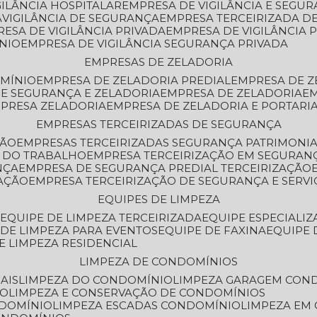
GILÂNCIA HOSPITALAR
EMPRESA DE VIGILÂNCIA E SEGU
A
VIGILÂNCIA DE SEGURANÇA
EMPRESA TERCEIRIZADA DE
RESA DE VIGILÂNCIA PRIVADA
EMPRESA DE VIGILÂNCIA 
ÔNIO
EMPRESA DE VIGILÂNCIA SEGURANÇA PRIVADA
EMPRESAS DE ZELADORIA
OMÍNIO
EMPRESA DE ZELADORIA PREDIAL
EMPRESA DE 
DE SEGURANÇA E ZELADORIA
EMPRESA DE ZELADORIA
E
MPRESA ZELADORIA
EMPRESA DE ZELADORIA E PORTARI
EMPRESAS TERCEIRIZADAS DE SEGURANÇA
ÇÃO
EMPRESAS TERCEIRIZADAS SEGURANÇA PATRIMONI
A DO TRABALHO
EMPRESA TERCEIRIZAÇÃO EM SEGURAN
NÇA
EMPRESA DE SEGURANÇA PREDIAL TERCEIRIZAÇÃO
ZAÇÃO
EMPRESA TERCEIRIZAÇÃO DE SEGURANÇA E SERVI
EQUIPES DE LIMPEZA
A
EQUIPE DE LIMPEZA TERCEIRIZADA
EQUIPE ESPECIALI
E DE LIMPEZA PARA EVENTOS
EQUIPE DE FAXINA
EQUIPE
DE LIMPEZA RESIDENCIAL
LIMPEZA DE CONDOMÍNIOS
AIS
LIMPEZA DO CONDOMÍNIO
LIMPEZA GARAGEM CON
IO
LIMPEZA E CONSERVAÇÃO DE CONDOMÍNIOS
NDOMÍNIO
LIMPEZA ESCADAS CONDOMÍNIO
LIMPEZA EM