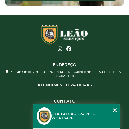
ENDEREÇO
R. Franklin do Amaral, 447 - Vila Nova Cachoeirinha - São Paulo - SP
- 02479-000
ATENDIMENTO 24 HORAS
CONTATO
(11) 3984-0344
OLÁ! FALE AGORA PELO
(11) 3461-5871
WHATSAPP
(11) 3984-0344
contato@leaoservicos.com.br