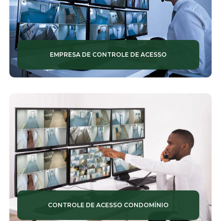
SERVIÇOS DE MANUTENÇÃO PREDIAL
SERVIÇOS DE MONITORAMENTO
EMPRESA DE CONTROLE DE ACESSO
SERVIÇOS DE RONDA PATRIMONIAL
SERVIÇOS DE SEGURANÇA
SERVIÇOS DE SEGURANÇA TERCEIRIZADA
SERVIÇOS DE ZELADORIA
SERVIÇOS TERCEIRIZADOS DE ZELADORIA
SISTEMAS DE CÂMERAS
SISTEMAS DE VIGILÂNCIA
CONTROLE DE ACESSO CONDOMÍNIO
TERCEIRIZAÇÃO SERVIÇO