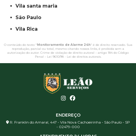
vila santa maria
São Paulo
Vila Rica
O conteúdo do texto "
Monitoramento de Alarme 24h
" é de direito reservado. Sua
reprodução, parcial ou total, mesmo citando nossos links, é proibida sem a
autorização do autor. Crime de violação de direito autoral – artigo 184 do Código
Penal –
Lei 9610/98 - Lei de direitos autorais
.
ENDEREÇO
R. Franklin do Amaral, 447 - Vila Nova Cachoeirinha - São Paulo - SP
- 02479-000