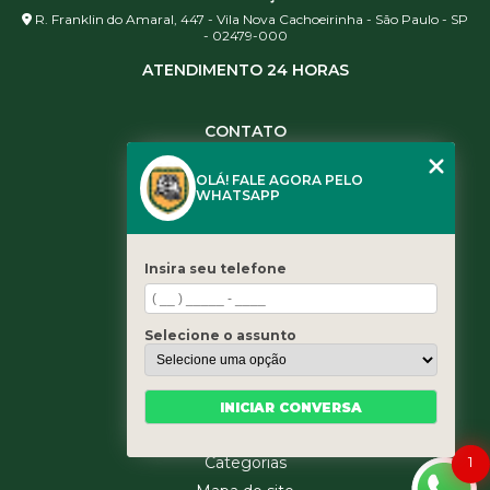
R. Franklin do Amaral, 447 - Vila Nova Cachoeirinha - São Paulo - SP
- 02479-000
ATENDIMENTO 24 HORAS
CONTATO
(11) 3984-0344
OLÁ! FALE AGORA PELO
(11) 3461-5871
WHATSAPP
(11) 3984-0344
contato@leaoservicos.com.br
Insira seu telefone
MENU
Home
Selecione o assunto
Quem somos
Serviços
Blog
INICIAR CONVERSA
Contato
1
Categorias