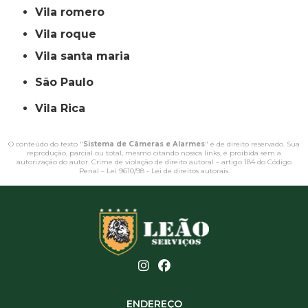
vila romero
vila roque
vila santa maria
São Paulo
Vila Rica
O conteúdo do texto "
Sistema de Câmeras e Alarmes
" é de direito reservado. Sua
reprodução, parcial ou total, mesmo citando nossos links, é proibida sem a
autorização do autor. Crime de violação de direito autoral – artigo 184 do Código
Penal –
Lei 9610/98 - Lei de direitos autorais
.
ENDEREÇO