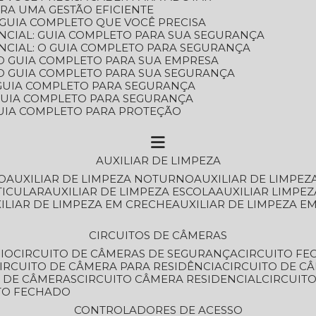
ARA UMA GESTÃO EFICIENTE
 GUIA COMPLETO QUE VOCÊ PRECISA
NCIAL: GUIA COMPLETO PARA SUA SEGURANÇA
NCIAL: O GUIA COMPLETO PARA SEGURANÇA
 O GUIA COMPLETO PARA SUA EMPRESA
: O GUIA COMPLETO PARA SUA SEGURANÇA
: GUIA COMPLETO PARA SEGURANÇA
: GUIA COMPLETO PARA SEGURANÇA
 GUIA COMPLETO PARA PROTEÇÃO
AUXILIAR DE LIMPEZA
O
AUXILIAR DE LIMPEZA NOTURNO
AUXILIAR DE LIMPEZ
TICULAR
AUXILIAR DE LIMPEZA ESCOLA
AUXILIAR LIMPEZ
XILIAR DE LIMPEZA EM CRECHE
AUXILIAR DE LIMPEZA E
CIRCUITOS DE CÂMERAS
IO
CIRCUITO DE CÂMERAS DE SEGURANÇA
CIRCUITO F
CIRCUITO DE CÂMERA PARA RESIDÊNCIA
CIRCUITO DE C
O DE CÂMERAS
CIRCUITO CÂMERA RESIDENCIAL
CIRCUI
ITO FECHADO
CONTROLADORES DE ACESSO