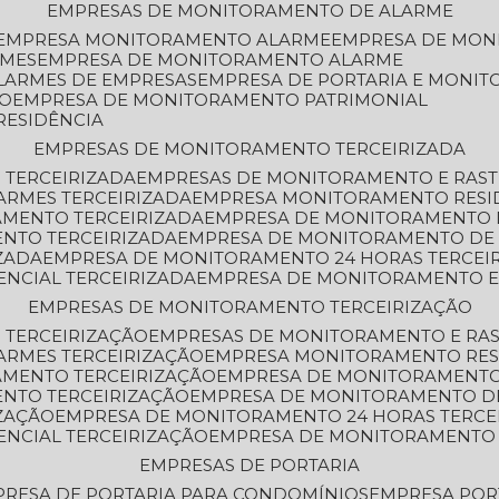
EMPRESAS DE MONITORAMENTO DE ALARME
EMPRESA MONITORAMENTO ALARME
EMPRESA DE MO
RMES
EMPRESA DE MONITORAMENTO ALARME
LARMES DE EMPRESAS
EMPRESA DE PORTARIA E MONI
TO
EMPRESA DE MONITORAMENTO PATRIMONIAL
RESIDÊNCIA
EMPRESAS DE MONITORAMENTO TERCEIRIZADA
 TERCEIRIZADA
EMPRESAS DE MONITORAMENTO E RAS
ARMES TERCEIRIZADA
EMPRESA MONITORAMENTO RESI
AMENTO TERCEIRIZADA
EMPRESA DE MONITORAMENTO 
ENTO TERCEIRIZADA
EMPRESA DE MONITORAMENTO DE
ZADA
EMPRESA DE MONITORAMENTO 24 HORAS TERCEI
ENCIAL TERCEIRIZADA
EMPRESA DE MONITORAMENTO E
EMPRESAS DE MONITORAMENTO TERCEIRIZAÇÃO
 TERCEIRIZAÇÃO
EMPRESAS DE MONITORAMENTO E RA
ARMES TERCEIRIZAÇÃO
EMPRESA MONITORAMENTO RES
AMENTO TERCEIRIZAÇÃO
EMPRESA DE MONITORAMENTO
ENTO TERCEIRIZAÇÃO
EMPRESA DE MONITORAMENTO D
ZAÇÃO
EMPRESA DE MONITORAMENTO 24 HORAS TERCE
ENCIAL TERCEIRIZAÇÃO
EMPRESA DE MONITORAMENTO 
EMPRESAS DE PORTARIA
PRESA DE PORTARIA PARA CONDOMÍNIOS
EMPRESA POR