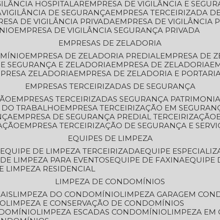
GILÂNCIA HOSPITALAR
EMPRESA DE VIGILÂNCIA E SEGU
A
VIGILÂNCIA DE SEGURANÇA
EMPRESA TERCEIRIZADA DE
RESA DE VIGILÂNCIA PRIVADA
EMPRESA DE VIGILÂNCIA 
ÔNIO
EMPRESA DE VIGILÂNCIA SEGURANÇA PRIVADA
EMPRESAS DE ZELADORIA
OMÍNIO
EMPRESA DE ZELADORIA PREDIAL
EMPRESA DE 
DE SEGURANÇA E ZELADORIA
EMPRESA DE ZELADORIA
E
MPRESA ZELADORIA
EMPRESA DE ZELADORIA E PORTARI
EMPRESAS TERCEIRIZADAS DE SEGURANÇA
ÇÃO
EMPRESAS TERCEIRIZADAS SEGURANÇA PATRIMONI
A DO TRABALHO
EMPRESA TERCEIRIZAÇÃO EM SEGURAN
NÇA
EMPRESA DE SEGURANÇA PREDIAL TERCEIRIZAÇÃO
ZAÇÃO
EMPRESA TERCEIRIZAÇÃO DE SEGURANÇA E SERVI
EQUIPES DE LIMPEZA
A
EQUIPE DE LIMPEZA TERCEIRIZADA
EQUIPE ESPECIALI
E DE LIMPEZA PARA EVENTOS
EQUIPE DE FAXINA
EQUIPE
DE LIMPEZA RESIDENCIAL
LIMPEZA DE CONDOMÍNIOS
AIS
LIMPEZA DO CONDOMÍNIO
LIMPEZA GARAGEM CON
IO
LIMPEZA E CONSERVAÇÃO DE CONDOMÍNIOS
NDOMÍNIO
LIMPEZA ESCADAS CONDOMÍNIO
LIMPEZA EM