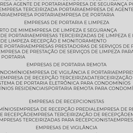
PRESA AGENTE DE PORTARIA
EMPRESA DE SEGURANÇA P
EMPRESA TERCEIRIZADA PORTARIA
EMPRESA DE AGENT
ARIA
EMPRESA PORTARIA
EMPRESA DE PORTARIA
EMPRESAS DE PORTARIA E LIMPEZA
ERTO DE MIM
EMPRESA DE LIMPEZA E SEGURANÇA
 DE PORTARIA
EMPRESAS TERCEIRIZADAS DE LIMPEZA E
S DE LIMPEZA RECEPÇÃO E MONITORAMENTO
DE PORTARIA
EMPRESAS PRESTADORAS DE SERVIÇOS DE 
EMPRESA DE PRESTAÇÃO DE SERVIÇOS DE LIMPEZA PA
E PORTARIA
EMPRESAS DE PORTARIA REMOTA
CONDOMÍNIO
EMPRESA DE VIGILÂNCIA E PORTARIA
EMPRE
A
EMPRESA DE RECEPÇÃO TERCEIRIZADA
TERCEIRIZAÇÃ
ISTEMA DE PORTARIA ELETRÔNICA PARA CONDOMÍNIOS
ÍNIOS RESIDENCIAIS
PORTARIA REMOTA PARA CONDOMÍ
EMPRESAS DE RECEPCIONISTAS
MÍNIOS
EMPRESA DE RECEPÇÃO PREDIAL
EMPRESA DE 
DE RECEPÇÃO
EMPRESA TERCEIRIZAÇÃO DE RECEPÇÃO
EMPRESAS TERCEIRIZADAS PARA RECEPCIONISTA
EMPRE
EMPRESAS DE VIGILÂNCIA