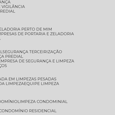
RANÇA
 VIGILÂNCIA
PREDIAL
ZELADORIA PERTO DE MIM
MPRESAS DE PORTARIA E ZELADORIA
A
AL
SEGURANÇA TERCEIRIZAÇÃO
ÇA PREDIAL
EMPRESA DE SEGURANÇA E LIMPEZA
ÇOS
ZADA EM LIMPEZAS PESADAS
 DA LIMPEZA
EQUIPE LIMPEZA
DOMÍNIO
LIMPEZA CONDOMINIAL
 CONDOMÍNIO RESIDENCIAL