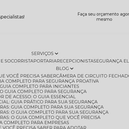
Faça seu orçamento ago
ecialistas!
mesmo
SERVIÇOS
L E SOCORRISTA
PORTARIA
RECEPCIONISTA
SEGURANÇA E
BLOG
QUE VOCÊ PRECISA SABER
CÂMERA DE CIRCUITO FECHAD
GUIA COMPLETO PARA SEGURANÇA PROATIVA
O GUIA COMPLETO PARA INICIANTES
 O GUIA COMPLETO PARA SEGURANÇA
 DE ACESSO: O GUIA ESSENCIAL
IAL: GUIA PRÁTICO PARA SUA SEGURANÇA
ORAS: GUIA COMPLETO PARA SUA SEGURANÇA
ORAS: O GUIA COMPLETO PARA SUA SEGURANÇA
RAS: O GUIA COMPLETO QUE VOCÊ PRECISA
UIA COMPLETO PARA EMPRESAS
E VOCÊ PRECISA SABER PARA ADOTAR