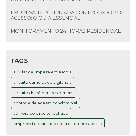
EMPRESA TERCEIRIZADA CONTROLADOR DE
ACESSO: O GUIA ESSENCIAL
MONITORAMENTO 24 HORAS RESIDENCIAL:
GUIA PRÁTICO PARA SUA SEGURANÇA
MONITORAMENTO RESIDENCIAL 24 HORAS:
GUIA COMPLETO PARA SUA SEGURANÇA
TAGS
MONITORAMENTO RESIDENCIAL 24 HORAS:
auxiliar de limpeza em escola
O GUIA COMPLETO PARA SUA SEGURANÇA
circuito câmeras de vigilância
MONITORAMENTO RESIDENCIAL 24 HORAS:
O GUIA COMPLETO QUE VOCÊ PRECISA
circuito de câmera residencial
controle de acesso condominial
PORTARIA ELETRÔNICA REMOTA: O GUIA
COMPLETO PARA EMPRESAS
câmera de circuito fechado
PORTARIA ELETRÔNICA REMOTA: O QUE
empresa terceirizada controlador de acesso
VOCÊ PRECISA SABER PARA ADOTAR
monitoramento 24 horas residencial