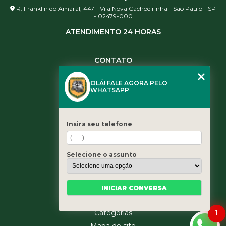
R. Franklin do Amaral, 447 - Vila Nova Cachoeirinha - São Paulo - SP
- 02479-000
ATENDIMENTO 24 HORAS
CONTATO
(11) 3984-0344
OLÁ! FALE AGORA PELO
(11) 3461-5871
WHATSAPP
(11) 3984-0344
contato@leaoservicos.com.br
Insira seu telefone
MENU
Home
Selecione o assunto
Quem somos
Serviços
Blog
INICIAR CONVERSA
Contato
Categorias
1