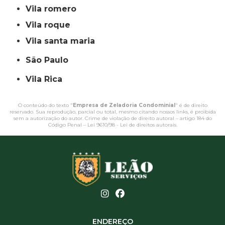
vila romero
vila roque
vila santa maria
São Paulo
Vila Rica
O conteúdo do texto "
Empresa de Zeladoria Condominial
" é de direito
reservado. Sua reprodução, parcial ou total, mesmo citando nossos links, é proibida
sem a autorização do autor. Crime de violação de direito autoral – artigo 184 do
Código Penal –
Lei 9610/98 - Lei de direitos autorais
.
ENDEREÇO