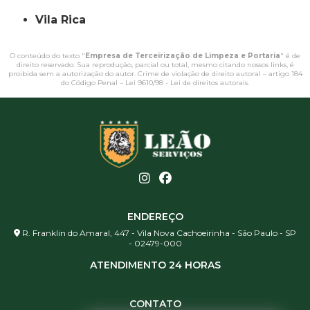
Vila Rica
O conteúdo do texto "
Empresa de Terceirização de Limpeza e Portaria
" é de
direito reservado. Sua reprodução, parcial ou total, mesmo citando nossos links, é
proibida sem a autorização do autor. Crime de violação de direito autoral – artigo 184
do Código Penal –
Lei 9610/98 - Lei de direitos autorais
.
ENDEREÇO
R. Franklin do Amaral, 447 - Vila Nova Cachoeirinha - São Paulo - SP
- 02479-000
ATENDIMENTO 24 HORAS
CONTATO