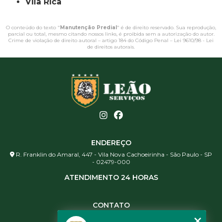
Vila Rica
O conteúdo do texto "
Manutenção Predial
" é de direito reservado. Sua reprodução,
parcial ou total, mesmo citando nossos links, é proibida sem a autorização do autor.
Crime de violação de direito autoral – artigo 184 do Código Penal –
Lei 9610/98 - Lei
de direitos autorais
.
ENDEREÇO
R. Franklin do Amaral, 447 - Vila Nova Cachoeirinha - São Paulo - SP
- 02479-000
ATENDIMENTO 24 HORAS
CONTATO
(11) 3984-0344