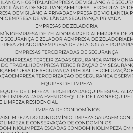
GILÂNCIA HOSPITALAR
EMPRESA DE VIGILÂNCIA E SEGU
A
VIGILÂNCIA DE SEGURANÇA
EMPRESA TERCEIRIZADA DE
RESA DE VIGILÂNCIA PRIVADA
EMPRESA DE VIGILÂNCIA 
ÔNIO
EMPRESA DE VIGILÂNCIA SEGURANÇA PRIVADA
EMPRESAS DE ZELADORIA
OMÍNIO
EMPRESA DE ZELADORIA PREDIAL
EMPRESA DE 
DE SEGURANÇA E ZELADORIA
EMPRESA DE ZELADORIA
E
MPRESA ZELADORIA
EMPRESA DE ZELADORIA E PORTARI
EMPRESAS TERCEIRIZADAS DE SEGURANÇA
ÇÃO
EMPRESAS TERCEIRIZADAS SEGURANÇA PATRIMONI
A DO TRABALHO
EMPRESA TERCEIRIZAÇÃO EM SEGURAN
NÇA
EMPRESA DE SEGURANÇA PREDIAL TERCEIRIZAÇÃO
ZAÇÃO
EMPRESA TERCEIRIZAÇÃO DE SEGURANÇA E SERVI
EQUIPES DE LIMPEZA
A
EQUIPE DE LIMPEZA TERCEIRIZADA
EQUIPE ESPECIALI
E DE LIMPEZA PARA EVENTOS
EQUIPE DE FAXINA
EQUIPE
DE LIMPEZA RESIDENCIAL
LIMPEZA DE CONDOMÍNIOS
AIS
LIMPEZA DO CONDOMÍNIO
LIMPEZA GARAGEM CON
IO
LIMPEZA E CONSERVAÇÃO DE CONDOMÍNIOS
NDOMÍNIO
LIMPEZA ESCADAS CONDOMÍNIO
LIMPEZA EM