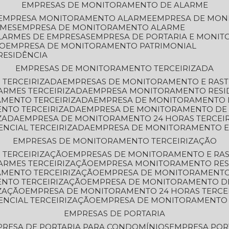
EMPRESAS DE MONITORAMENTO DE ALARME
EMPRESA MONITORAMENTO ALARME
EMPRESA DE MO
RMES
EMPRESA DE MONITORAMENTO ALARME
LARMES DE EMPRESAS
EMPRESA DE PORTARIA E MONI
TO
EMPRESA DE MONITORAMENTO PATRIMONIAL
RESIDÊNCIA
EMPRESAS DE MONITORAMENTO TERCEIRIZADA
 TERCEIRIZADA
EMPRESAS DE MONITORAMENTO E RAS
ARMES TERCEIRIZADA
EMPRESA MONITORAMENTO RESI
AMENTO TERCEIRIZADA
EMPRESA DE MONITORAMENTO 
ENTO TERCEIRIZADA
EMPRESA DE MONITORAMENTO DE
ZADA
EMPRESA DE MONITORAMENTO 24 HORAS TERCEI
ENCIAL TERCEIRIZADA
EMPRESA DE MONITORAMENTO E
EMPRESAS DE MONITORAMENTO TERCEIRIZAÇÃO
 TERCEIRIZAÇÃO
EMPRESAS DE MONITORAMENTO E RA
ARMES TERCEIRIZAÇÃO
EMPRESA MONITORAMENTO RES
AMENTO TERCEIRIZAÇÃO
EMPRESA DE MONITORAMENTO
ENTO TERCEIRIZAÇÃO
EMPRESA DE MONITORAMENTO D
ZAÇÃO
EMPRESA DE MONITORAMENTO 24 HORAS TERCE
ENCIAL TERCEIRIZAÇÃO
EMPRESA DE MONITORAMENTO 
EMPRESAS DE PORTARIA
PRESA DE PORTARIA PARA CONDOMÍNIOS
EMPRESA POR