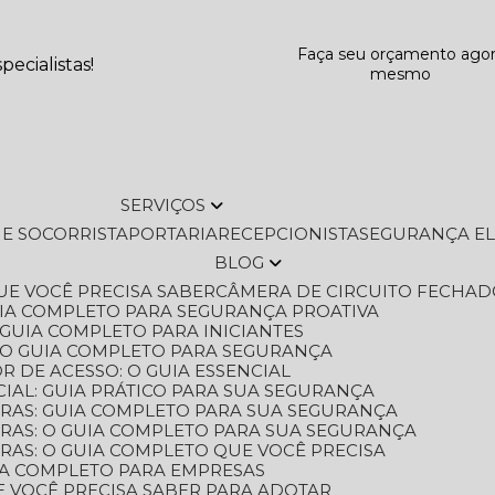
Faça seu orçamento ago
ecialistas!
mesmo
SERVIÇOS
L E SOCORRISTA
PORTARIA
RECEPCIONISTA
SEGURANÇA E
BLOG
QUE VOCÊ PRECISA SABER
CÂMERA DE CIRCUITO FECHAD
GUIA COMPLETO PARA SEGURANÇA PROATIVA
O GUIA COMPLETO PARA INICIANTES
 O GUIA COMPLETO PARA SEGURANÇA
 DE ACESSO: O GUIA ESSENCIAL
IAL: GUIA PRÁTICO PARA SUA SEGURANÇA
ORAS: GUIA COMPLETO PARA SUA SEGURANÇA
ORAS: O GUIA COMPLETO PARA SUA SEGURANÇA
RAS: O GUIA COMPLETO QUE VOCÊ PRECISA
UIA COMPLETO PARA EMPRESAS
E VOCÊ PRECISA SABER PARA ADOTAR