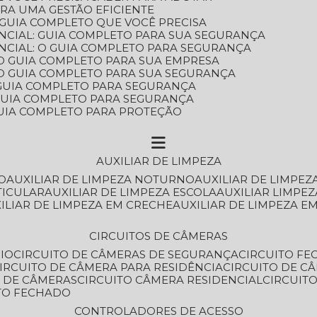
ARA UMA GESTÃO EFICIENTE
 GUIA COMPLETO QUE VOCÊ PRECISA
NCIAL: GUIA COMPLETO PARA SUA SEGURANÇA
NCIAL: O GUIA COMPLETO PARA SEGURANÇA
 O GUIA COMPLETO PARA SUA EMPRESA
: O GUIA COMPLETO PARA SUA SEGURANÇA
: GUIA COMPLETO PARA SEGURANÇA
: GUIA COMPLETO PARA SEGURANÇA
 GUIA COMPLETO PARA PROTEÇÃO
AUXILIAR DE LIMPEZA
O
AUXILIAR DE LIMPEZA NOTURNO
AUXILIAR DE LIMPEZ
TICULAR
AUXILIAR DE LIMPEZA ESCOLA
AUXILIAR LIMPEZ
XILIAR DE LIMPEZA EM CRECHE
AUXILIAR DE LIMPEZA E
CIRCUITOS DE CÂMERAS
IO
CIRCUITO DE CÂMERAS DE SEGURANÇA
CIRCUITO F
CIRCUITO DE CÂMERA PARA RESIDÊNCIA
CIRCUITO DE C
O DE CÂMERAS
CIRCUITO CÂMERA RESIDENCIAL
CIRCUI
ITO FECHADO
CONTROLADORES DE ACESSO