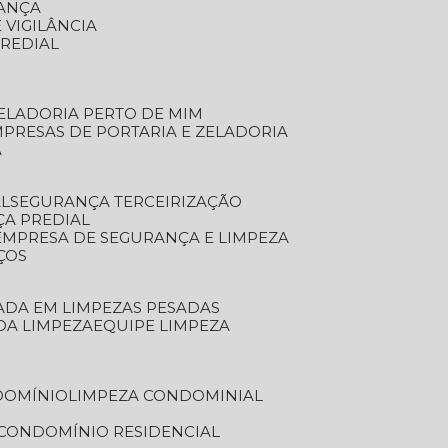
RANÇA
 VIGILÂNCIA
PREDIAL
ZELADORIA PERTO DE MIM
MPRESAS DE PORTARIA E ZELADORIA
A
AL
SEGURANÇA TERCEIRIZAÇÃO
ÇA PREDIAL
EMPRESA DE SEGURANÇA E LIMPEZA
ÇOS
ZADA EM LIMPEZAS PESADAS
 DA LIMPEZA
EQUIPE LIMPEZA
DOMÍNIO
LIMPEZA CONDOMINIAL
 CONDOMÍNIO RESIDENCIAL