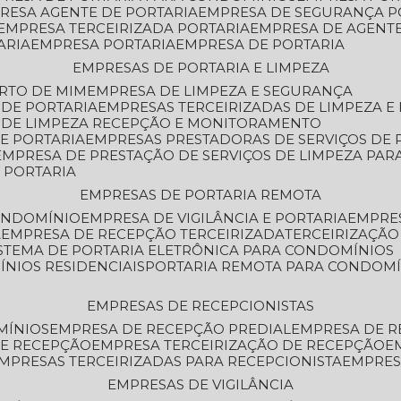
PRESA AGENTE DE PORTARIA
EMPRESA DE SEGURANÇA P
EMPRESA TERCEIRIZADA PORTARIA
EMPRESA DE AGENT
ARIA
EMPRESA PORTARIA
EMPRESA DE PORTARIA
EMPRESAS DE PORTARIA E LIMPEZA
ERTO DE MIM
EMPRESA DE LIMPEZA E SEGURANÇA
 DE PORTARIA
EMPRESAS TERCEIRIZADAS DE LIMPEZA E
S DE LIMPEZA RECEPÇÃO E MONITORAMENTO
DE PORTARIA
EMPRESAS PRESTADORAS DE SERVIÇOS DE 
EMPRESA DE PRESTAÇÃO DE SERVIÇOS DE LIMPEZA PA
E PORTARIA
EMPRESAS DE PORTARIA REMOTA
CONDOMÍNIO
EMPRESA DE VIGILÂNCIA E PORTARIA
EMPRE
A
EMPRESA DE RECEPÇÃO TERCEIRIZADA
TERCEIRIZAÇÃ
ISTEMA DE PORTARIA ELETRÔNICA PARA CONDOMÍNIOS
ÍNIOS RESIDENCIAIS
PORTARIA REMOTA PARA CONDOMÍ
EMPRESAS DE RECEPCIONISTAS
MÍNIOS
EMPRESA DE RECEPÇÃO PREDIAL
EMPRESA DE 
DE RECEPÇÃO
EMPRESA TERCEIRIZAÇÃO DE RECEPÇÃO
EMPRESAS TERCEIRIZADAS PARA RECEPCIONISTA
EMPRE
EMPRESAS DE VIGILÂNCIA