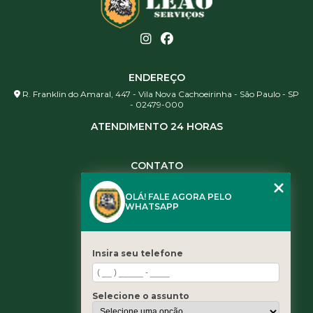
ENDEREÇO
R. Franklin do Amaral, 447 - Vila Nova Cachoeirinha - São Paulo - SP
- 02479-000
ATENDIMENTO 24 HORAS
CONTATO
(11) 3984-0344
OLÁ! FALE AGORA PELO
(11) 3461-5871
WHATSAPP
(11) 3984-0344
contato@leaoservicos.com.br
Insira seu telefone
MENU
Home
Selecione o assunto
Quem somos