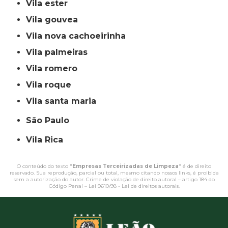
vila ester
vila gouvea
vila nova cachoeirinha
vila palmeiras
vila romero
vila roque
vila santa maria
São Paulo
Vila Rica
O conteúdo do texto "
Empresas Terceirizadas de Limpeza
" é de direito
reservado. Sua reprodução, parcial ou total, mesmo citando nossos links, é proibida
sem a autorização do autor. Crime de violação de direito autoral – artigo 184 do
Código Penal –
Lei 9610/98 - Lei de direitos autorais
.