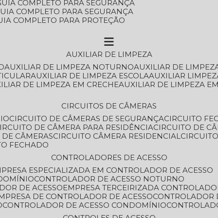
: GUIA COMPLETO PARA SEGURANÇA
: GUIA COMPLETO PARA SEGURANÇA
 GUIA COMPLETO PARA PROTEÇÃO
AUXILIAR DE LIMPEZA
O
AUXILIAR DE LIMPEZA NOTURNO
AUXILIAR DE LIMPEZ
TICULAR
AUXILIAR DE LIMPEZA ESCOLA
AUXILIAR LIMPEZ
XILIAR DE LIMPEZA EM CRECHE
AUXILIAR DE LIMPEZA E
CIRCUITOS DE CÂMERAS
IO
CIRCUITO DE CÂMERAS DE SEGURANÇA
CIRCUITO F
CIRCUITO DE CÂMERA PARA RESIDÊNCIA
CIRCUITO DE C
O DE CÂMERAS
CIRCUITO CÂMERA RESIDENCIAL
CIRCUI
ITO FECHADO
CONTROLADORES DE ACESSO
MPRESA ESPECIALIZADA EM CONTROLADOR DE ACESSO
DOMÍNIO
CONTROLADOR DE ACESSO NOTURNO
ADOR DE ACESSO
EMPRESA TERCEIRIZADA CONTROLADO
EMPRESA DE CONTROLADOR DE ACESSO
CONTROLADOR 
O
CONTROLADOR DE ACESSO CONDOMÍNIO
CONTROLAD
CONTROLES DE ACESSO