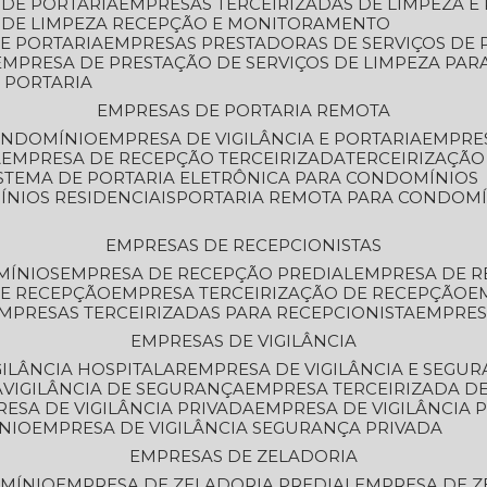
 DE PORTARIA
EMPRESAS TERCEIRIZADAS DE LIMPEZA E
S DE LIMPEZA RECEPÇÃO E MONITORAMENTO
DE PORTARIA
EMPRESAS PRESTADORAS DE SERVIÇOS DE 
EMPRESA DE PRESTAÇÃO DE SERVIÇOS DE LIMPEZA PA
E PORTARIA
EMPRESAS DE PORTARIA REMOTA
CONDOMÍNIO
EMPRESA DE VIGILÂNCIA E PORTARIA
EMPRE
A
EMPRESA DE RECEPÇÃO TERCEIRIZADA
TERCEIRIZAÇÃ
ISTEMA DE PORTARIA ELETRÔNICA PARA CONDOMÍNIOS
ÍNIOS RESIDENCIAIS
PORTARIA REMOTA PARA CONDOMÍ
EMPRESAS DE RECEPCIONISTAS
MÍNIOS
EMPRESA DE RECEPÇÃO PREDIAL
EMPRESA DE 
DE RECEPÇÃO
EMPRESA TERCEIRIZAÇÃO DE RECEPÇÃO
EMPRESAS TERCEIRIZADAS PARA RECEPCIONISTA
EMPRE
EMPRESAS DE VIGILÂNCIA
GILÂNCIA HOSPITALAR
EMPRESA DE VIGILÂNCIA E SEGU
A
VIGILÂNCIA DE SEGURANÇA
EMPRESA TERCEIRIZADA DE
RESA DE VIGILÂNCIA PRIVADA
EMPRESA DE VIGILÂNCIA 
ÔNIO
EMPRESA DE VIGILÂNCIA SEGURANÇA PRIVADA
EMPRESAS DE ZELADORIA
OMÍNIO
EMPRESA DE ZELADORIA PREDIAL
EMPRESA DE 