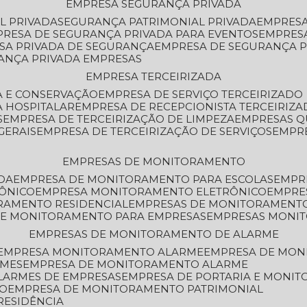
EMPRESA SEGURANÇA PRIVADA
L PRIVADA
SEGURANÇA PATRIMONIAL PRIVADA
EMPRES
PRESA DE SEGURANÇA PRIVADA PARA EVENTOS
EMPRES
ESA PRIVADA DE SEGURANÇA
EMPRESA DE SEGURANÇA 
RANÇA PRIVADA EMPRESAS
EMPRESA TERCEIRIZADA
ZA E CONSERVAÇÃO
EMPRESA DE SERVIÇO TERCEIRIZADO
A HOSPITALAR
EMPRESA DE RECEPCIONISTA TERCEIRIZA
S
EMPRESA DE TERCEIRIZAÇÃO DE LIMPEZA
EMPRESAS Q
GERAIS
EMPRESA DE TERCEIRIZAÇÃO DE SERVIÇOS
EMPR
EMPRESAS DE MONITORAMENTO
DA
EMPRESA DE MONITORAMENTO PARA ESCOLAS
EMPR
RÔNICO
EMPRESA MONITORAMENTO ELETRÔNICO
EMPRE
ORAMENTO RESIDENCIAL
EMPRESAS DE MONITORAMENT
 DE MONITORAMENTO PARA EMPRESAS
EMPRESAS MONI
EMPRESAS DE MONITORAMENTO DE ALARME
EMPRESA MONITORAMENTO ALARME
EMPRESA DE MO
RMES
EMPRESA DE MONITORAMENTO ALARME
LARMES DE EMPRESAS
EMPRESA DE PORTARIA E MONI
TO
EMPRESA DE MONITORAMENTO PATRIMONIAL
RESIDÊNCIA