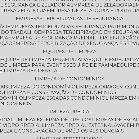
DE SEGURANÇA E ZELADORIA
EMPRESA DE ZELADORIA
E
MPRESA ZELADORIA
EMPRESA DE ZELADORIA E PORTARI
EMPRESAS TERCEIRIZADAS DE SEGURANÇA
ÇÃO
EMPRESAS TERCEIRIZADAS SEGURANÇA PATRIMONI
A DO TRABALHO
EMPRESA TERCEIRIZAÇÃO EM SEGURAN
NÇA
EMPRESA DE SEGURANÇA PREDIAL TERCEIRIZAÇÃO
ZAÇÃO
EMPRESA TERCEIRIZAÇÃO DE SEGURANÇA E SERVI
EQUIPES DE LIMPEZA
A
EQUIPE DE LIMPEZA TERCEIRIZADA
EQUIPE ESPECIALI
E DE LIMPEZA PARA EVENTOS
EQUIPE DE FAXINA
EQUIPE
DE LIMPEZA RESIDENCIAL
LIMPEZA DE CONDOMÍNIOS
AIS
LIMPEZA DO CONDOMÍNIO
LIMPEZA GARAGEM CON
IO
LIMPEZA E CONSERVAÇÃO DE CONDOMÍNIOS
NDOMÍNIO
LIMPEZA ESCADAS CONDOMÍNIO
LIMPEZA EM
CONDOMÍNIOS
LIMPEZA PREDIAL
EDIAL
LIMPEZA EXTERNA DE PRÉDIOS
LIMPEZA DE ESCA
E VIDRO PREDIAL
LIMPEZA PREDIAL EXTERNA
LAVAGEM 
MPEZA E CONSERVAÇÃO DE PRÉDIOS RESIDENCIAIS
LIMPEZAS TERCEIRIZADAS