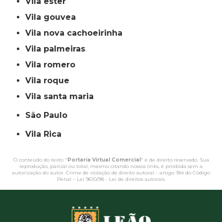
vila ester
vila gouvea
vila nova cachoeirinha
vila palmeiras
vila romero
vila roque
vila santa maria
São Paulo
Vila Rica
O conteúdo do texto "
Portaria Virtual Comercial
" é de direito reservado. Sua
reprodução, parcial ou total, mesmo citando nossos links, é proibida sem a
autorização do autor. Crime de violação de direito autoral – artigo 184 do Código
Penal –
Lei 9610/98 - Lei de direitos autorais
.