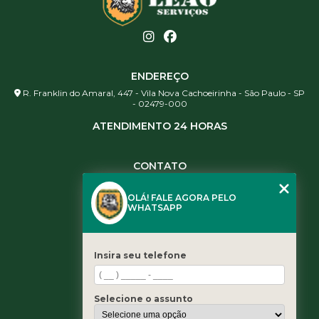
ENDEREÇO
R. Franklin do Amaral, 447 - Vila Nova Cachoeirinha - São Paulo - SP
- 02479-000
ATENDIMENTO 24 HORAS
CONTATO
(11) 3984-0344
OLÁ! FALE AGORA PELO
(11) 3461-5871
WHATSAPP
(11) 3984-0344
contato@leaoservicos.com.br
Insira seu telefone
MENU
Home
Selecione o assunto
Quem somos