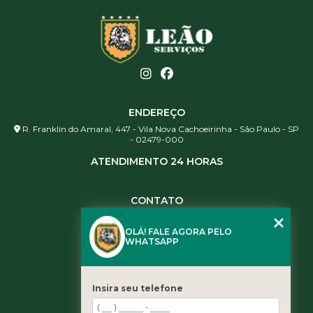
ENDEREÇO
R. Franklin do Amaral, 447 - Vila Nova Cachoeirinha - São Paulo - SP
- 02479-000
ATENDIMENTO 24 HORAS
CONTATO
(11) 3984-0344
OLÁ! FALE AGORA PELO
(11) 3461-5871
WHATSAPP
(11) 3984-0344
contato@leaoservicos.com.br
Insira seu telefone
MENU