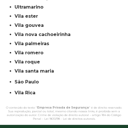
ultramarino
vila ester
vila gouvea
vila nova cachoeirinha
vila palmeiras
vila romero
vila roque
vila santa maria
São Paulo
Vila Rica
O conteúdo do texto "
Empresa Privada de Segurança
" é de direito reservado.
Sua reprodução, parcial ou total, mesmo citando nossos links, é proibida sem a
autorização do autor. Crime de violação de direito autoral – artigo 184 do Código
Penal –
Lei 9610/98 - Lei de direitos autorais
.