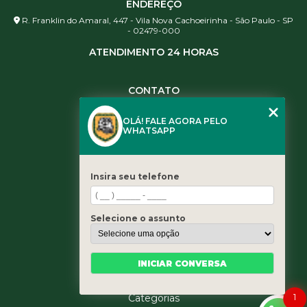
ENDEREÇO
R. Franklin do Amaral, 447 - Vila Nova Cachoeirinha - São Paulo - SP
- 02479-000
ATENDIMENTO 24 HORAS
CONTATO
(11) 3984-0344
OLÁ! FALE AGORA PELO
(11) 3461-5871
WHATSAPP
(11) 3984-0344
contato@leaoservicos.com.br
Insira seu telefone
MENU
Home
Selecione o assunto
Quem somos
Serviços
Blog
INICIAR CONVERSA
Contato
1
Categorias