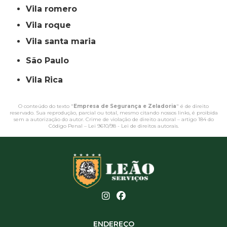
vila romero
vila roque
vila santa maria
São Paulo
Vila Rica
O conteúdo do texto "
Empresa de Segurança e Zeladoria
" é de direito
reservado. Sua reprodução, parcial ou total, mesmo citando nossos links, é proibida
sem a autorização do autor. Crime de violação de direito autoral – artigo 184 do
Código Penal –
Lei 9610/98 - Lei de direitos autorais
.
ENDEREÇO