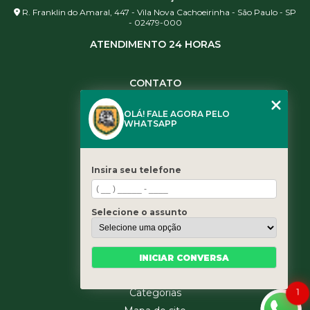
R. Franklin do Amaral, 447 - Vila Nova Cachoeirinha - São Paulo - SP
- 02479-000
ATENDIMENTO 24 HORAS
CONTATO
(11) 3984-0344
OLÁ! FALE AGORA PELO
(11) 3461-5871
WHATSAPP
(11) 3984-0344
contato@leaoservicos.com.br
Insira seu telefone
MENU
Home
Selecione o assunto
Quem somos
Serviços
Blog
INICIAR CONVERSA
Contato
Categorias
1