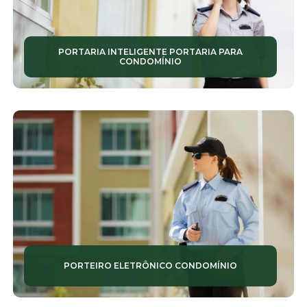
SEGURANÇA PARA CONDOMÍNIOS
SEGURANÇA PATRIMONIAL
PORTARIA INTELIGENTE PORTARIA PARA
CONDOMÍNIO
SEGURANÇAS PATRIMONIAIS
SERVIÇOS DE CONSERVAÇÃO
SERVIÇOS DE CONSERVAÇÃO E LIMPEZA
SERVIÇOS DE JARDINAGEM
SERVIÇOS DE LIMPEZA TERCEIRIZADAS
SERVIÇOS DE MANUTENÇÃO PREDIAL
SERVIÇOS DE MONITORAMENTO
PORTEIRO ELETRÔNICO CONDOMÍNIO
SERVIÇOS DE RONDA PATRIMONIAL
SERVIÇOS DE SEGURANÇA