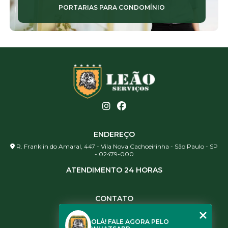
PORTARIAS PARA CONDOMÍNIO
ENDEREÇO
R. Franklin do Amaral, 447 - Vila Nova Cachoeirinha - São Paulo - SP
- 02479-000
ATENDIMENTO 24 HORAS
CONTATO
(11) 3984-0344
OLÁ! FALE AGORA PELO
(11) 3461-5871