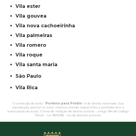
vila ester
vila gouvea
vila nova cachoeirinha
vila palmeiras
vila romero
vila roque
vila santa maria
São Paulo
Vila Rica
O conteúdo do texto "
Porteiro para Prédio
" é de direito reservado. Sua
reprodução, parcial ou total, mesmo citando nossos links, é proibida sem a
autorização do autor. Crime de violação de direito autoral – artigo 184 do Código
Penal –
Lei 9610/98 - Lei de direitos autorais
.