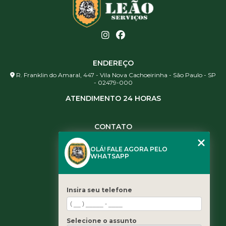
ENDEREÇO
R. Franklin do Amaral, 447 - Vila Nova Cachoeirinha - São Paulo - SP
- 02479-000
ATENDIMENTO 24 HORAS
CONTATO
(11) 3984-0344
OLÁ! FALE AGORA PELO
(11) 3461-5871
WHATSAPP
(11) 3984-0344
contato@leaoservicos.com.br
Insira seu telefone
MENU
Home
Selecione o assunto