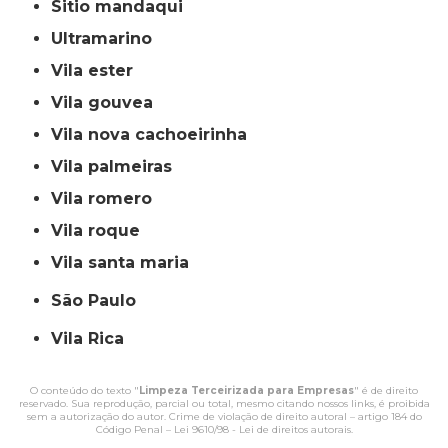
sitio mandaqui
ultramarino
vila ester
vila gouvea
vila nova cachoeirinha
vila palmeiras
vila romero
vila roque
vila santa maria
São Paulo
Vila Rica
O conteúdo do texto "
Limpeza Terceirizada para Empresas
" é de direito
reservado. Sua reprodução, parcial ou total, mesmo citando nossos links, é proibida
sem a autorização do autor. Crime de violação de direito autoral – artigo 184 do
Código Penal –
Lei 9610/98 - Lei de direitos autorais
.