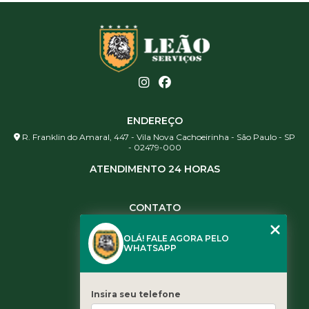
ENDEREÇO
R. Franklin do Amaral, 447 - Vila Nova Cachoeirinha - São Paulo - SP
- 02479-000
ATENDIMENTO 24 HORAS
CONTATO
(11) 3984-0344
OLÁ! FALE AGORA PELO
(11) 3461-5871
WHATSAPP
(11) 3984-0344
contato@leaoservicos.com.br
Insira seu telefone