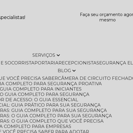
Faça seu orçamento ago
ecialistas!
mesmo
SERVIÇOS
L E SOCORRISTA
PORTARIA
RECEPCIONISTA
SEGURANÇA E
BLOG
QUE VOCÊ PRECISA SABER
CÂMERA DE CIRCUITO FECHAD
GUIA COMPLETO PARA SEGURANÇA PROATIVA
O GUIA COMPLETO PARA INICIANTES
 O GUIA COMPLETO PARA SEGURANÇA
 DE ACESSO: O GUIA ESSENCIAL
IAL: GUIA PRÁTICO PARA SUA SEGURANÇA
ORAS: GUIA COMPLETO PARA SUA SEGURANÇA
ORAS: O GUIA COMPLETO PARA SUA SEGURANÇA
RAS: O GUIA COMPLETO QUE VOCÊ PRECISA
UIA COMPLETO PARA EMPRESAS
E VOCÊ PRECISA SABER PARA ADOTAR