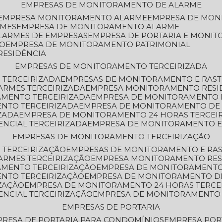
EMPRESAS DE MONITORAMENTO DE ALARME
EMPRESA MONITORAMENTO ALARME
EMPRESA DE MO
RMES
EMPRESA DE MONITORAMENTO ALARME
LARMES DE EMPRESAS
EMPRESA DE PORTARIA E MONI
TO
EMPRESA DE MONITORAMENTO PATRIMONIAL
RESIDÊNCIA
EMPRESAS DE MONITORAMENTO TERCEIRIZADA
 TERCEIRIZADA
EMPRESAS DE MONITORAMENTO E RAS
ARMES TERCEIRIZADA
EMPRESA MONITORAMENTO RESI
AMENTO TERCEIRIZADA
EMPRESA DE MONITORAMENTO 
ENTO TERCEIRIZADA
EMPRESA DE MONITORAMENTO DE
ZADA
EMPRESA DE MONITORAMENTO 24 HORAS TERCEI
ENCIAL TERCEIRIZADA
EMPRESA DE MONITORAMENTO E
EMPRESAS DE MONITORAMENTO TERCEIRIZAÇÃO
 TERCEIRIZAÇÃO
EMPRESAS DE MONITORAMENTO E RA
ARMES TERCEIRIZAÇÃO
EMPRESA MONITORAMENTO RES
AMENTO TERCEIRIZAÇÃO
EMPRESA DE MONITORAMENTO
ENTO TERCEIRIZAÇÃO
EMPRESA DE MONITORAMENTO D
ZAÇÃO
EMPRESA DE MONITORAMENTO 24 HORAS TERCE
ENCIAL TERCEIRIZAÇÃO
EMPRESA DE MONITORAMENTO 
EMPRESAS DE PORTARIA
PRESA DE PORTARIA PARA CONDOMÍNIOS
EMPRESA POR