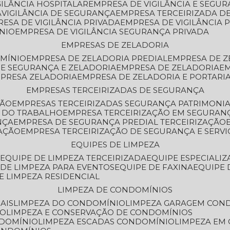
GILÂNCIA HOSPITALAR
EMPRESA DE VIGILÂNCIA E SEGU
A
VIGILÂNCIA DE SEGURANÇA
EMPRESA TERCEIRIZADA DE
RESA DE VIGILÂNCIA PRIVADA
EMPRESA DE VIGILÂNCIA 
ÔNIO
EMPRESA DE VIGILÂNCIA SEGURANÇA PRIVADA
EMPRESAS DE ZELADORIA
OMÍNIO
EMPRESA DE ZELADORIA PREDIAL
EMPRESA DE 
DE SEGURANÇA E ZELADORIA
EMPRESA DE ZELADORIA
E
MPRESA ZELADORIA
EMPRESA DE ZELADORIA E PORTARI
EMPRESAS TERCEIRIZADAS DE SEGURANÇA
ÇÃO
EMPRESAS TERCEIRIZADAS SEGURANÇA PATRIMONI
A DO TRABALHO
EMPRESA TERCEIRIZAÇÃO EM SEGURAN
NÇA
EMPRESA DE SEGURANÇA PREDIAL TERCEIRIZAÇÃO
ZAÇÃO
EMPRESA TERCEIRIZAÇÃO DE SEGURANÇA E SERVI
EQUIPES DE LIMPEZA
A
EQUIPE DE LIMPEZA TERCEIRIZADA
EQUIPE ESPECIALI
E DE LIMPEZA PARA EVENTOS
EQUIPE DE FAXINA
EQUIPE
DE LIMPEZA RESIDENCIAL
LIMPEZA DE CONDOMÍNIOS
AIS
LIMPEZA DO CONDOMÍNIO
LIMPEZA GARAGEM CON
IO
LIMPEZA E CONSERVAÇÃO DE CONDOMÍNIOS
NDOMÍNIO
LIMPEZA ESCADAS CONDOMÍNIO
LIMPEZA EM