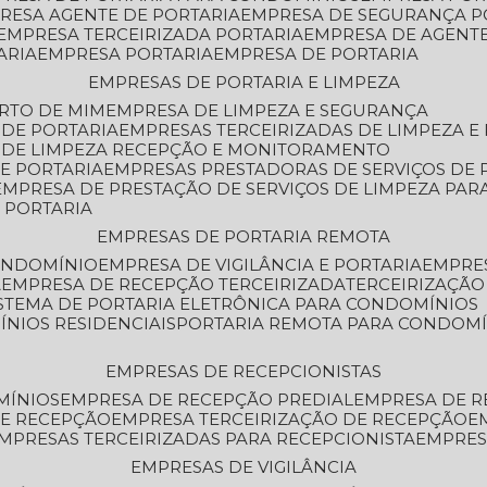
PRESA AGENTE DE PORTARIA
EMPRESA DE SEGURANÇA P
EMPRESA TERCEIRIZADA PORTARIA
EMPRESA DE AGENT
ARIA
EMPRESA PORTARIA
EMPRESA DE PORTARIA
EMPRESAS DE PORTARIA E LIMPEZA
ERTO DE MIM
EMPRESA DE LIMPEZA E SEGURANÇA
 DE PORTARIA
EMPRESAS TERCEIRIZADAS DE LIMPEZA E
S DE LIMPEZA RECEPÇÃO E MONITORAMENTO
DE PORTARIA
EMPRESAS PRESTADORAS DE SERVIÇOS DE 
EMPRESA DE PRESTAÇÃO DE SERVIÇOS DE LIMPEZA PA
E PORTARIA
EMPRESAS DE PORTARIA REMOTA
CONDOMÍNIO
EMPRESA DE VIGILÂNCIA E PORTARIA
EMPRE
A
EMPRESA DE RECEPÇÃO TERCEIRIZADA
TERCEIRIZAÇÃ
ISTEMA DE PORTARIA ELETRÔNICA PARA CONDOMÍNIOS
ÍNIOS RESIDENCIAIS
PORTARIA REMOTA PARA CONDOMÍ
EMPRESAS DE RECEPCIONISTAS
MÍNIOS
EMPRESA DE RECEPÇÃO PREDIAL
EMPRESA DE 
DE RECEPÇÃO
EMPRESA TERCEIRIZAÇÃO DE RECEPÇÃO
EMPRESAS TERCEIRIZADAS PARA RECEPCIONISTA
EMPRE
EMPRESAS DE VIGILÂNCIA