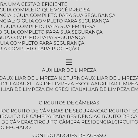
ARA UMA GESTÃO EFICIENTE
 GUIA COMPLETO QUE VOCÊ PRECISA
NCIAL: GUIA COMPLETO PARA SUA SEGURANÇA
NCIAL: O GUIA COMPLETO PARA SEGURANÇA
 O GUIA COMPLETO PARA SUA EMPRESA
: O GUIA COMPLETO PARA SUA SEGURANÇA
: GUIA COMPLETO PARA SEGURANÇA
: GUIA COMPLETO PARA SEGURANÇA
 GUIA COMPLETO PARA PROTEÇÃO
AUXILIAR DE LIMPEZA
O
AUXILIAR DE LIMPEZA NOTURNO
AUXILIAR DE LIMPEZ
TICULAR
AUXILIAR DE LIMPEZA ESCOLA
AUXILIAR LIMPEZ
XILIAR DE LIMPEZA EM CRECHE
AUXILIAR DE LIMPEZA E
CIRCUITOS DE CÂMERAS
IO
CIRCUITO DE CÂMERAS DE SEGURANÇA
CIRCUITO F
CIRCUITO DE CÂMERA PARA RESIDÊNCIA
CIRCUITO DE C
O DE CÂMERAS
CIRCUITO CÂMERA RESIDENCIAL
CIRCUI
ITO FECHADO
CONTROLADORES DE ACESSO