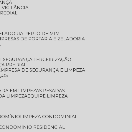
RANÇA
 VIGILÂNCIA
PREDIAL
ZELADORIA PERTO DE MIM
MPRESAS DE PORTARIA E ZELADORIA
A
AL
SEGURANÇA TERCEIRIZAÇÃO
ÇA PREDIAL
EMPRESA DE SEGURANÇA E LIMPEZA
ÇOS
ZADA EM LIMPEZAS PESADAS
 DA LIMPEZA
EQUIPE LIMPEZA
DOMÍNIO
LIMPEZA CONDOMINIAL
 CONDOMÍNIO RESIDENCIAL