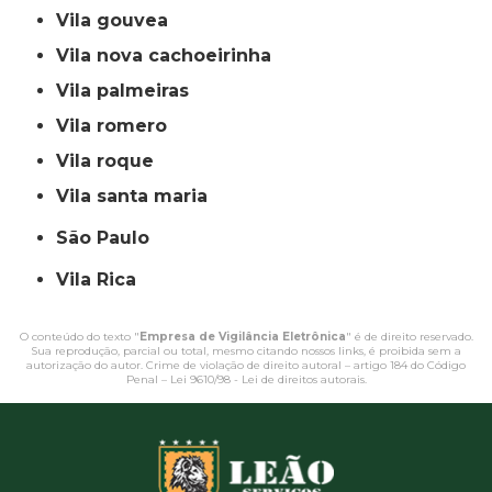
vila gouvea
vila nova cachoeirinha
vila palmeiras
vila romero
vila roque
vila santa maria
São Paulo
Vila Rica
O conteúdo do texto "
Empresa de Vigilância Eletrônica
" é de direito reservado.
Sua reprodução, parcial ou total, mesmo citando nossos links, é proibida sem a
autorização do autor. Crime de violação de direito autoral – artigo 184 do Código
Penal –
Lei 9610/98 - Lei de direitos autorais
.