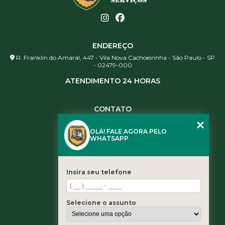
ENDEREÇO
R. Franklin do Amaral, 447 - Vila Nova Cachoeirinha - São Paulo - SP
- 02479-000
ATENDIMENTO 24 HORAS
CONTATO
(11) 3984-0344
OLÁ! FALE AGORA PELO
(11) 3461-5871
WHATSAPP
(11) 3984-0344
contato@leaoservicos.com.br
Insira seu telefone
MENU
Home
Selecione o assunto
Quem somos
Serviços