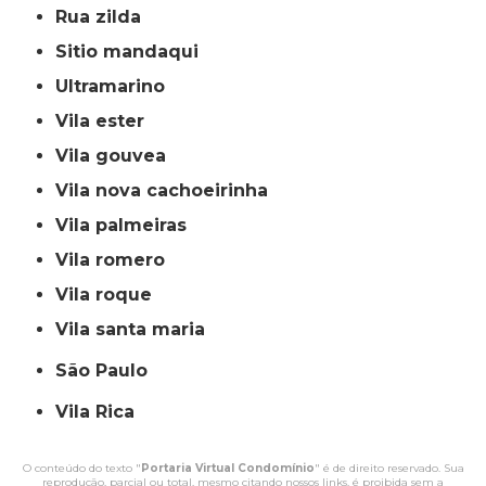
rua zilda
sitio mandaqui
ultramarino
vila ester
vila gouvea
vila nova cachoeirinha
vila palmeiras
vila romero
vila roque
vila santa maria
São Paulo
Vila Rica
O conteúdo do texto "
Portaria Virtual Condomínio
" é de direito reservado. Sua
reprodução, parcial ou total, mesmo citando nossos links, é proibida sem a