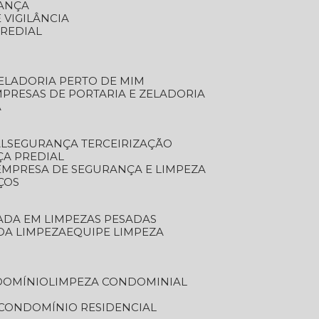
RANÇA
 VIGILÂNCIA
PREDIAL
ZELADORIA PERTO DE MIM
MPRESAS DE PORTARIA E ZELADORIA
A
AL
SEGURANÇA TERCEIRIZAÇÃO
ÇA PREDIAL
EMPRESA DE SEGURANÇA E LIMPEZA
ÇOS
ZADA EM LIMPEZAS PESADAS
 DA LIMPEZA
EQUIPE LIMPEZA
DOMÍNIO
LIMPEZA CONDOMINIAL
 CONDOMÍNIO RESIDENCIAL