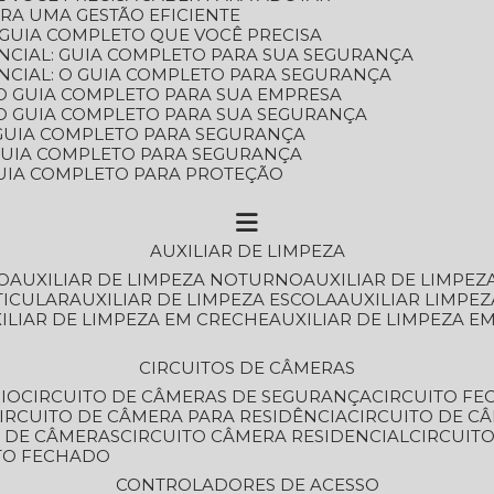
ARA UMA GESTÃO EFICIENTE
 GUIA COMPLETO QUE VOCÊ PRECISA
NCIAL: GUIA COMPLETO PARA SUA SEGURANÇA
NCIAL: O GUIA COMPLETO PARA SEGURANÇA
 O GUIA COMPLETO PARA SUA EMPRESA
: O GUIA COMPLETO PARA SUA SEGURANÇA
: GUIA COMPLETO PARA SEGURANÇA
: GUIA COMPLETO PARA SEGURANÇA
 GUIA COMPLETO PARA PROTEÇÃO
AUXILIAR DE LIMPEZA
O
AUXILIAR DE LIMPEZA NOTURNO
AUXILIAR DE LIMPEZ
TICULAR
AUXILIAR DE LIMPEZA ESCOLA
AUXILIAR LIMPEZ
XILIAR DE LIMPEZA EM CRECHE
AUXILIAR DE LIMPEZA E
CIRCUITOS DE CÂMERAS
IO
CIRCUITO DE CÂMERAS DE SEGURANÇA
CIRCUITO F
CIRCUITO DE CÂMERA PARA RESIDÊNCIA
CIRCUITO DE C
O DE CÂMERAS
CIRCUITO CÂMERA RESIDENCIAL
CIRCUI
ITO FECHADO
CONTROLADORES DE ACESSO