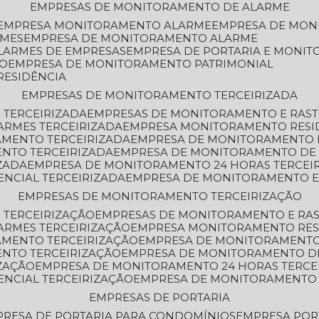
EMPRESAS DE MONITORAMENTO DE ALARME
EMPRESA MONITORAMENTO ALARME
EMPRESA DE MO
RMES
EMPRESA DE MONITORAMENTO ALARME
LARMES DE EMPRESAS
EMPRESA DE PORTARIA E MONI
TO
EMPRESA DE MONITORAMENTO PATRIMONIAL
RESIDÊNCIA
EMPRESAS DE MONITORAMENTO TERCEIRIZADA
 TERCEIRIZADA
EMPRESAS DE MONITORAMENTO E RAS
ARMES TERCEIRIZADA
EMPRESA MONITORAMENTO RESI
AMENTO TERCEIRIZADA
EMPRESA DE MONITORAMENTO 
ENTO TERCEIRIZADA
EMPRESA DE MONITORAMENTO DE
ZADA
EMPRESA DE MONITORAMENTO 24 HORAS TERCEI
ENCIAL TERCEIRIZADA
EMPRESA DE MONITORAMENTO E
EMPRESAS DE MONITORAMENTO TERCEIRIZAÇÃO
 TERCEIRIZAÇÃO
EMPRESAS DE MONITORAMENTO E RA
ARMES TERCEIRIZAÇÃO
EMPRESA MONITORAMENTO RES
AMENTO TERCEIRIZAÇÃO
EMPRESA DE MONITORAMENTO
ENTO TERCEIRIZAÇÃO
EMPRESA DE MONITORAMENTO D
ZAÇÃO
EMPRESA DE MONITORAMENTO 24 HORAS TERCE
ENCIAL TERCEIRIZAÇÃO
EMPRESA DE MONITORAMENTO 
EMPRESAS DE PORTARIA
PRESA DE PORTARIA PARA CONDOMÍNIOS
EMPRESA POR