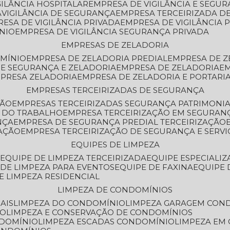
GILÂNCIA HOSPITALAR
EMPRESA DE VIGILÂNCIA E SEGU
A
VIGILÂNCIA DE SEGURANÇA
EMPRESA TERCEIRIZADA DE
RESA DE VIGILÂNCIA PRIVADA
EMPRESA DE VIGILÂNCIA 
ÔNIO
EMPRESA DE VIGILÂNCIA SEGURANÇA PRIVADA
EMPRESAS DE ZELADORIA
OMÍNIO
EMPRESA DE ZELADORIA PREDIAL
EMPRESA DE 
DE SEGURANÇA E ZELADORIA
EMPRESA DE ZELADORIA
E
MPRESA ZELADORIA
EMPRESA DE ZELADORIA E PORTARI
EMPRESAS TERCEIRIZADAS DE SEGURANÇA
ÇÃO
EMPRESAS TERCEIRIZADAS SEGURANÇA PATRIMONI
A DO TRABALHO
EMPRESA TERCEIRIZAÇÃO EM SEGURAN
NÇA
EMPRESA DE SEGURANÇA PREDIAL TERCEIRIZAÇÃO
ZAÇÃO
EMPRESA TERCEIRIZAÇÃO DE SEGURANÇA E SERVI
EQUIPES DE LIMPEZA
A
EQUIPE DE LIMPEZA TERCEIRIZADA
EQUIPE ESPECIALI
E DE LIMPEZA PARA EVENTOS
EQUIPE DE FAXINA
EQUIPE
DE LIMPEZA RESIDENCIAL
LIMPEZA DE CONDOMÍNIOS
AIS
LIMPEZA DO CONDOMÍNIO
LIMPEZA GARAGEM CON
IO
LIMPEZA E CONSERVAÇÃO DE CONDOMÍNIOS
NDOMÍNIO
LIMPEZA ESCADAS CONDOMÍNIO
LIMPEZA EM