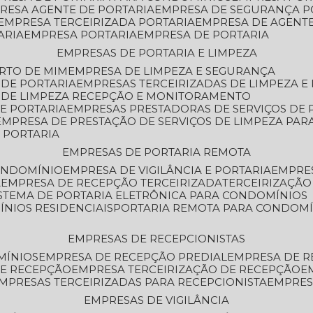
PRESA AGENTE DE PORTARIA
EMPRESA DE SEGURANÇA P
EMPRESA TERCEIRIZADA PORTARIA
EMPRESA DE AGENT
ARIA
EMPRESA PORTARIA
EMPRESA DE PORTARIA
EMPRESAS DE PORTARIA E LIMPEZA
ERTO DE MIM
EMPRESA DE LIMPEZA E SEGURANÇA
 DE PORTARIA
EMPRESAS TERCEIRIZADAS DE LIMPEZA E
S DE LIMPEZA RECEPÇÃO E MONITORAMENTO
DE PORTARIA
EMPRESAS PRESTADORAS DE SERVIÇOS DE 
EMPRESA DE PRESTAÇÃO DE SERVIÇOS DE LIMPEZA PA
E PORTARIA
EMPRESAS DE PORTARIA REMOTA
CONDOMÍNIO
EMPRESA DE VIGILÂNCIA E PORTARIA
EMPRE
A
EMPRESA DE RECEPÇÃO TERCEIRIZADA
TERCEIRIZAÇÃ
ISTEMA DE PORTARIA ELETRÔNICA PARA CONDOMÍNIOS
ÍNIOS RESIDENCIAIS
PORTARIA REMOTA PARA CONDOMÍ
EMPRESAS DE RECEPCIONISTAS
MÍNIOS
EMPRESA DE RECEPÇÃO PREDIAL
EMPRESA DE 
DE RECEPÇÃO
EMPRESA TERCEIRIZAÇÃO DE RECEPÇÃO
EMPRESAS TERCEIRIZADAS PARA RECEPCIONISTA
EMPRE
EMPRESAS DE VIGILÂNCIA