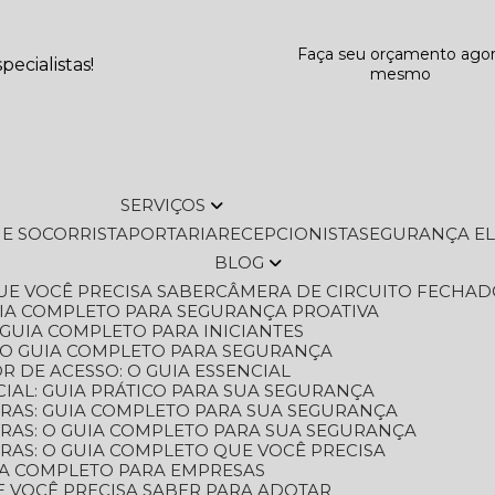
Faça seu orçamento ago
ecialistas!
mesmo
SERVIÇOS
L E SOCORRISTA
PORTARIA
RECEPCIONISTA
SEGURANÇA E
BLOG
QUE VOCÊ PRECISA SABER
CÂMERA DE CIRCUITO FECHAD
GUIA COMPLETO PARA SEGURANÇA PROATIVA
O GUIA COMPLETO PARA INICIANTES
 O GUIA COMPLETO PARA SEGURANÇA
 DE ACESSO: O GUIA ESSENCIAL
IAL: GUIA PRÁTICO PARA SUA SEGURANÇA
ORAS: GUIA COMPLETO PARA SUA SEGURANÇA
ORAS: O GUIA COMPLETO PARA SUA SEGURANÇA
RAS: O GUIA COMPLETO QUE VOCÊ PRECISA
UIA COMPLETO PARA EMPRESAS
E VOCÊ PRECISA SABER PARA ADOTAR