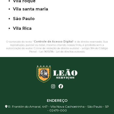
vila roque
vila santa maria
São Paulo
Vila Rica
O conteúdo do texto "
Controle de Acesso Digital
" é de direito reservado. Sua
reprodução, parcial ou total, mesmo citando nossos links, é proibida sem a
autorização do autor. Crime de violação de direito autoral – artigo 184 do Código
Penal –
Lei 9610/98 - Lei de direitos autorais
.
ENDEREÇO
R. Franklin do Amaral, 447 - Vila Nova Cachoeirinha - São Paulo - SP
- 02479-000