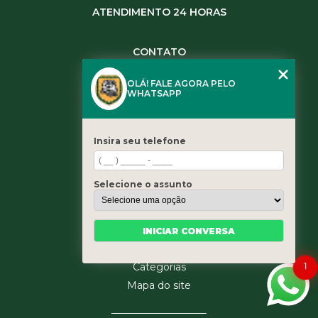
ATENDIMENTO 24 HORAS
CONTATO
(11) 3984-0344
OLÁ! FALE AGORA PELO
(11) 3461-5871
WHATSAPP
(11) 3984-0344
contato@leaoservicos.com.br
Insira seu telefone
MENU
Home
Selecione o assunto
Quem somos
Serviços
Blog
INICIAR CONVERSA
Contato
1
Categorias
Mapa do site