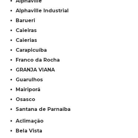
Alphaville
Alphaville Industrial
Barueri
Caieiras
Caierias
Carapicuíba
Franco da Rocha
GRANJA VIANA
Guarulhos
Mairiporã
Osasco
Santana de Parnaíba
Aclimação
Bela Vista