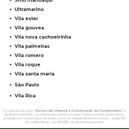
sitio mandaqui
ultramarino
vila ester
vila gouvea
vila nova cachoeirinha
vila palmeiras
vila romero
vila roque
vila santa maria
São Paulo
Vila Rica
O conteúdo do texto "
Serviço de Limpeza e Conservação de Condomínios
" é
de direito reservado. Sua reprodução, parcial ou total, mesmo citando nossos links, é
proibida sem a autorização do autor. Crime de violação de direito autoral – artigo 184
do Código Penal –
Lei 9610/98 - Lei de direitos autorais
.