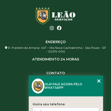
ENDEREÇO
R. Franklin do Amaral, 447 - Vila Nova Cachoeirinha - São Paulo - SP
- 02479-000
ATENDIMENTO 24 HORAS
CONTATO
(11) 3984-0344
OLÁ! FALE AGORA PELO
(11) 3461-5871
WHATSAPP
(11) 3984-0344
contato@leaoservicos.com.br
Insira seu telefone
MENU