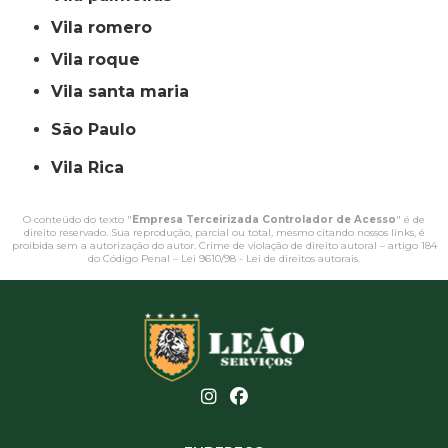
vila romero
vila roque
vila santa maria
São Paulo
Vila Rica
O conteúdo do texto "
Empresa Terceirizada Controlador de Acesso
" é de
direito reservado. Sua reprodução, parcial ou total, mesmo citando nossos links, é
proibida sem a autorização do autor. Crime de violação de direito autoral – artigo 184
do Código Penal –
Lei 9610/98 - Lei de direitos autorais
.