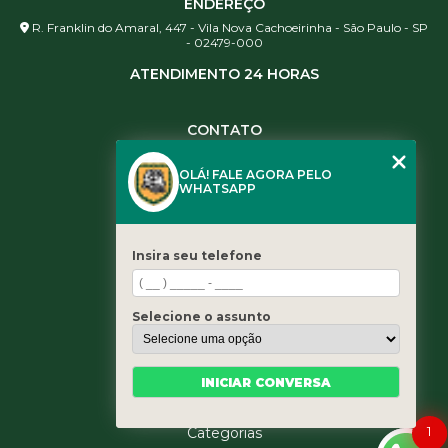
ENDEREÇO
R. Franklin do Amaral, 447 - Vila Nova Cachoeirinha - São Paulo - SP
- 02479-000
ATENDIMENTO 24 HORAS
CONTATO
(11) 3984-0344
OLÁ! FALE AGORA PELO
(11) 3461-5871
WHATSAPP
(11) 3984-0344
contato@leaoservicos.com.br
Insira seu telefone
MENU
Home
Selecione o assunto
Quem somos
Serviços
Blog
INICIAR CONVERSA
Contato
1
Categorias