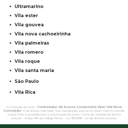
ultramarino
vila ester
vila gouvea
vila nova cachoeirinha
vila palmeiras
vila romero
vila roque
vila santa maria
São Paulo
Vila Rica
O conteúdo do texto "
Controlador de Acesso Condomínio Valor Vila Nova
Conceição
" é de direito reservado. Sua reprodução, parcial ou total, mesmo citando
nossos links, é proibida sem a autorização do autor. Crime de violação de direito
autoral – artigo 184 do Código Penal –
Lei 9610/98 - Lei de direitos autorais
.