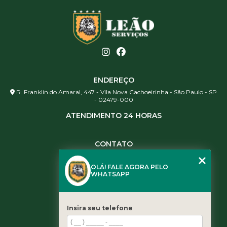
ENDEREÇO
R. Franklin do Amaral, 447 - Vila Nova Cachoeirinha - São Paulo - SP
- 02479-000
ATENDIMENTO 24 HORAS
CONTATO
(11) 3984-0344
OLÁ! FALE AGORA PELO
(11) 3461-5871
WHATSAPP
(11) 3984-0344
contato@leaoservicos.com.br
Insira seu telefone
MENU