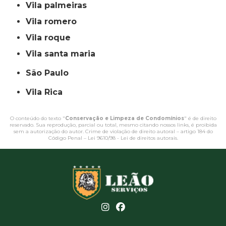
vila palmeiras
vila romero
vila roque
vila santa maria
São Paulo
Vila Rica
O conteúdo do texto "
Conservação e Limpeza de Condomínios
" é de direito
reservado. Sua reprodução, parcial ou total, mesmo citando nossos links, é proibida
sem a autorização do autor. Crime de violação de direito autoral – artigo 184 do
Código Penal –
Lei 9610/98 - Lei de direitos autorais
.