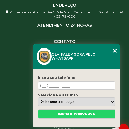
ENDEREÇO
R. Franklin do Amaral, 447 - Vila Nova Cachoeirinha - São Paulo - SP
- 02479-000
ATENDIMENTO 24 HORAS
CONTATO
(11) 3984-0344
OLÁ! FALE AGORA PELO
(11) 3461-5871
WHATSAPP
(11) 3984-0344
contato@leaoservicos.com.br
Insira seu telefone
MENU
Home
Selecione o assunto
Quem somos
Serviços
Blog
INICIAR CONVERSA
Contato
1
Categorias